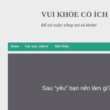
VUI KHỎE CÓ ÍCH
Để có cuộc sống vui và khỏe!
Home
Các mục chính▼
Giới Thiệu
Sau “yêu” bạn nên làm gì