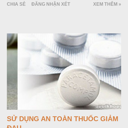
CHIA SẺ
ĐĂNG NHẬN XÉT
XEM THÊM »
đại phát tài). Đệ nhị kiết tỉnh viết: Thiên Y (Nhà xay hướng
Thiên Y) - Nhược phu thê hợp đắc thử cập lai lộ phòng trang,
tạo hướng Thiên Y Phương. Sanh hữu tam tử, phú hữu thiên
kim, gia vô tật bệnh, nhơn khẩu, điền súc đại vượng. Đáo kỳ
niên đắc tài. Đến các năm tháng Thìn, Tuất, Sửu, Mùi có tài.
SỬ DỤNG AN TOÀN THUỐC GIẢM
ĐAU