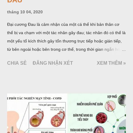
tháng 10 04, 2020
Đại cương Đau là cảm nhận của một cá thể khi bản thân cơ
thể bị va chạm với một tác nhân gây đau; tác nhân đó có thể là
một yếu tố kích thích gây tổn thương trực tiếp hoặc gián tiếp,
từ bên ngoài hoặc bên trong cơ thể, trong thời gian ngắn hoặc
dài. Ở con người, đau là triệu chứng sớm nhất báo hiệu bệnh
CHIA SẺ
ĐĂNG NHẬN XÉT
XEM THÊM »
tật nhưng cũng còn là triệu chứng tồn lưu trong và sau quá
trình bệnh tật. Triệu chứng đau gồm hai yếu tố cấu thành chủ
yếu là cơ thể (thần kinh) và tâm lý (cảm xúc). Hiệp hội quốc tế
nghiên cứu đau (ISAP, 1979) đã định nghĩa: “đau là một trải
nghiệm cảm giác và cảm xúc khó chịu kết hợp với một tổn
thương của mô hiện tại hoặc sẽ xảy ra, hoặc được mô tả bằng
các ngôn từ về tổn thương đó”.