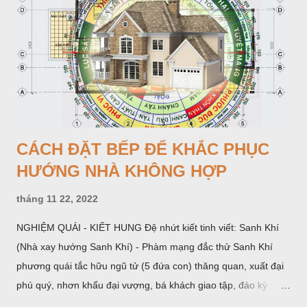
với 100 000 người, còn ở các nước đang phát triển là 49,3 -
190 đối với 100 000 người.
CÁCH ĐẶT BẾP ĐỂ KHẮC PHỤC
HƯỚNG NHÀ KHÔNG HỢP
tháng 11 22, 2022
NGHIỆM QUÁI - KIẾT HUNG Đệ nhứt kiết tinh viết: Sanh Khí
(Nhà xay hướng Sanh Khí) - Phàm mạng đắc thử Sanh Khí
phương quái tắc hữu ngũ tử (5 đứa con) thăng quan, xuất đại
phú quý, nhơn khẩu đại vượng, bá khách giao tập, đáo kỳ
ngoạt tất đắc đại tài (là đến năm và tháng Hợi, Mẹo, Mùi đặng