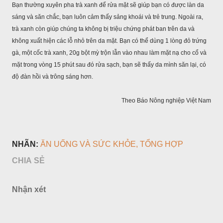
Bạn thường xuyên pha trà xanh để rửa mặt sẽ giúp bạn có được làn da
sáng và săn chắc, bạn luôn cảm thấy sảng khoái và trẻ trung. Ngoài ra,
trà xanh còn giúp chúng ta không bị triệu chứng phát ban trên da và
không xuất hiện các lỗ nhỏ trên da mặt. Bạn có thể dùng 1 lòng đỏ trứng
gà, một cốc trà xanh, 20g bột mỳ trộn lẫn vào nhau làm mặt nạ cho cổ và
mặt trong vòng 15 phút sau đó rửa sạch, bạn sẽ thấy da mình săn lại, có
độ đàn hồi và trông sáng hơn.
Theo Báo Nông nghiệp Việt Nam
NHÃN:
ĂN UỐNG VÀ SỨC KHỎE
TỔNG HỢP
CHIA SẺ
Nhận xét