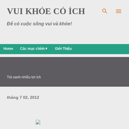
Chuyển đến nội dung chính
VUI KHỎE CÓ ÍCH
Để có cuộc sống vui và khỏe!
Home
Các mục chính▼
Giới Thiệu
Trà xanh nhiều lợi ích
tháng 7 02, 2012