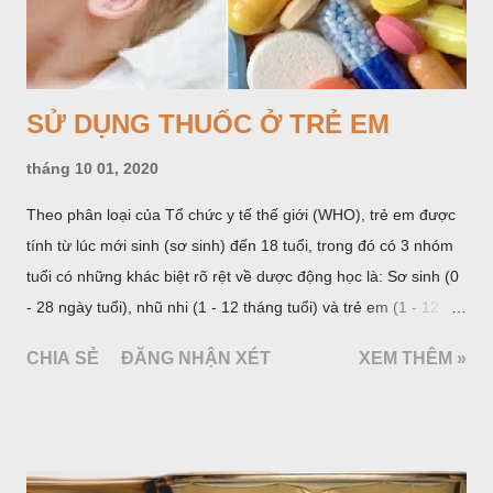
SỬ DỤNG THUỐC Ở TRẺ EM
tháng 10 01, 2020
Theo phân loại của Tổ chức y tế thế giới (WHO), trẻ em được
tính từ lúc mới sinh (sơ sinh) đến 18 tuổi, trong đó có 3 nhóm
tuổi có những khác biệt rõ rệt về dược động học là: Sơ sinh (0
- 28 ngày tuổi), nhũ nhi (1 - 12 tháng tuổi) và trẻ em (1 - 12
tuổi). Riêng với nhóm tuổi 1 - 12, nhiều tài liệu chia thành 2
CHIA SẺ
ĐĂNG NHẬN XÉT
XEM THÊM »
nhóm: Nhóm trước tuổi đi học từ 1 - 5 tuổi và nhóm trẻ lớn từ 6
- 12 tuổi. Từ 12 tuổi trở lên, chỉ định và liều lượng thuốc được
tính như với người lớn trưởng thành hoặc được chỉ dẫn trong
từng trường hợp cụ thể. Cách phân loại này phản ánh sự thay
đổi về mặt sinh học qua từng giai đoạn và liên quan nhiều đến