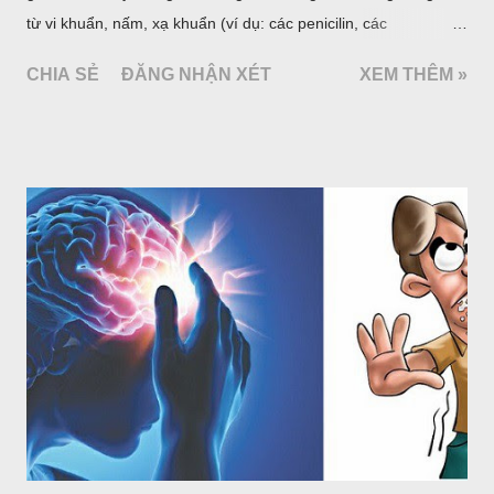
từ vi khuẩn, nấm, xạ khuẩn (ví dụ: các penicilin, các
cephalosporin, các aminoglycosid...) như định nghĩa trước kia
CHIA SẺ
ĐĂNG NHẬN XÉT
XEM THÊM »
mà cả những chất có nguồn gốc hoàn toàn do tổng hợp hóa
dược (cotrimoxazol, fluoroquinolon...). Thuốc kháng sinh là
nhóm thuốc có vai trò rất quan trọng trong chăm sóc sức khoẻ,
đặc biệt là ở những nước có tỷ lệ bệnh nhiễm khuẩn cao như
Việt Nam. Tuy nhiên đây lại là một nhóm thuốc bị lạm dụng
nhiều nhất. Hậu quả làm gia tăng tỷ lệ kháng kháng sinh và
mất đi những thuốc có chỉ số Hiệu quả/An toàn cao trong điều
trị nhiễm khuẩn trong khi số kháng sinh mới được đưa thêm
vào thị trường rất ít. Cách tốt nhất để giảm tỷ lệ kháng kháng
sinh là tuân thủ các nguyên tắc sử dụng kháng sinh hợp lý.