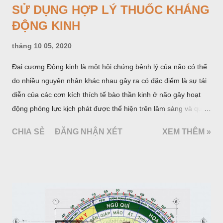
SỬ DỤNG HỢP LÝ THUỐC KHÁNG
ĐỘNG KINH
tháng 10 05, 2020
Đại cương Động kinh là một hội chứng bệnh lý của não có thể
do nhiều nguyên nhân khác nhau gây ra có đặc điểm là sự tái
diễn của các cơn kích thích tế bào thần kinh ở não gây hoạt
động phóng lực kịch phát được thể hiện trên lâm sàng và qua
một số xét nghiệm cận lâm sàng đặc hiệu. Khoảng 1% dân số
CHIA SẺ
ĐĂNG NHẬN XÉT
XEM THÊM »
thế giới mắc động kinh. Hàng năm ước có 20 - 25 trường hợp
mới phát hiện trên 100 000 người và số người bệnh có ít nhất
một cơn động kinh trong cuộc đời là 5%. Tài liệu của Tổ chức
Y tế thế giới (WHO) và Liên hội quốc tế chống động kinh
(ILAE) cho biết hiện ước tính có 50 triệu người bệnh động kinh
trên thế giới trong đó 80% thuộc các nước đang phát triển. Ở
các nước phát triển tỷ lệ mới phát hiện hàng năm là 24 - 53 đối