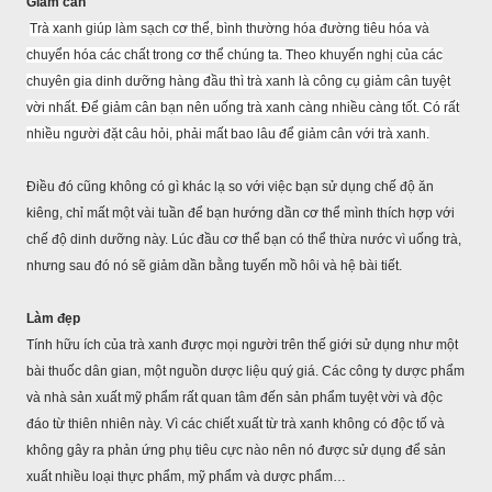
Giảm cân
Trà xanh giúp làm sạch cơ thể, bình thường hóa đường tiêu hóa và
chuyển hóa các chất trong cơ thể chúng ta. Theo khuyến nghị của các
chuyên gia dinh dưỡng hàng đầu thì trà xanh là công cụ giảm cân tuyệt
vời nhất. Để giảm cân bạn nên uống trà xanh càng nhiều càng tốt. Có rất
nhiều người đặt câu hỏi, phải mất bao lâu để giảm cân với trà xanh.
Điều đó cũng không có gì khác lạ so với việc bạn sử dụng chế độ ăn
kiêng, chỉ mất một vài tuần để bạn hướng dần cơ thể mình thích hợp với
chế độ dinh dưỡng này. Lúc đầu cơ thể bạn có thể thừa nước vì uống trà,
nhưng sau đó nó sẽ giảm dần bằng tuyến mồ hôi và hệ bài tiết.
Làm đẹp
Tính hữu ích của trà xanh được mọi người trên thế giới sử dụng như một
bài thuốc dân gian, một nguồn dược liệu quý giá. Các công ty dược phẩm
và nhà sản xuất mỹ phẩm rất quan tâm đến sản phẩm tuyệt vời và độc
đáo từ thiên nhiên này. Vì các chiết xuất từ trà xanh không có độc tố và
không gây ra phản ứng phụ tiêu cực nào nên nó được sử dụng để sản
xuất nhiều loại thực phẩm, mỹ phẩm và dược phẩm…