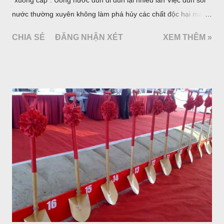
"xuống cấp". Uống nước đun đi đun lại nhiều lần Việc đun sôi
nước thường xuyên không làm phá hủy các chất độc hại mà
làm tăng nồng độ và những thay đổi hoá học không tốt cho
CHIA SẺ
ĐĂNG NHẬN XÉT
XEM THÊM »
sức khoẻ sẽ xảy ra. Trong nước thông thường có chứa hàm
lượng nhỏ nitrat và một số kim loại nặng như chì, cadimium…
Sau khi nước đun nóng trong thời gian dài, do quá trình thuỷ
phân không ngừng bốc hơi, nồng độ nitrat và các kim loại nặng
trong nước sẽ tăng lên. Uống nước đun đi đun lại nhiều lần là
một trong những thói quen cần loại bỏ Chẳng hạn như canxi,
gây ra sự hình thành của sỏi trong cơ thể, trở thành có hại,
nếu nước đó được tiêu thụ thường xuyên. Ngoài ra việc đun lại
nước thường xuyên còn làm tăng một số chất độc hại như:
Thạch tín, Nitrat, Flo. Như vậy, chúng ta không nên uống nước
đun lại nhiều lần. Điều này là không tốt cho sức khỏe.