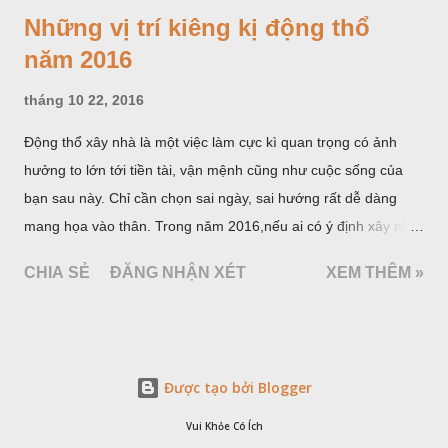
Những vị trí kiêng kị động thổ
năm 2016
tháng 10 22, 2016
Động thổ xây nhà là một việc làm cực kì quan trọng có ảnh
hưởng to lớn tới tiền tài, vận mệnh cũng như cuộc sống của
bạn sau này. Chỉ cần chọn sai ngày, sai hướng rất dễ dàng
mang họa vào thân. Trong năm 2016,nếu ai có ý định xây nhà
thì tuyệt đối không được động thổ vào những vị trí sau: Tam
CHIA SẺ
ĐĂNG NHẬN XÉT
XEM THÊM »
sát, Thái tuế, Hắc vị, Hoàng vị.
Được tạo bởi Blogger
Vui Khỏe Có Ích