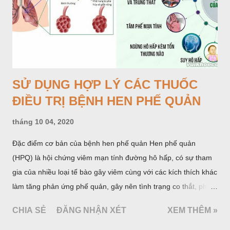
SỬ DỤNG HỢP LÝ CÁC THUỐC
ĐIỀU TRỊ BỆNH HEN PHẾ QUẢN
tháng 10 04, 2020
Đặc điểm cơ bản của bệnh hen phế quản Hen phế quản
(HPQ) là hội chứng viêm mạn tính đường hô hấp, có sự tham
gia của nhiều loại tế bào gây viêm cùng với các kích thích khác
làm tăng phản ứng phế quản, gây nên tình trạng co thắt, phù
nề, tăng xuất tiết phế quản, làm tắc nghẽn phế quản. Biểu hiện
CHIA SẺ
ĐĂNG NHẬN XÉT
XEM THÊM »
lâm sàng của HPQ là cơn khó thở khò khè, chủ yếu là khó thở
ra; những biểu hiện này có thể hồi phục tự nhiên hoặc do dùng