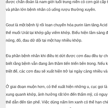
được chẩn đoán là nam giới tuổi trung niên có cơn gút cấp 
và phần lớn bệnh nhân có uống rượu thường xuyên.
Gout là một bệnh lý rối loạn chuyển hóa purin làm tăng Aci
thể muối Urát tại khớp gây viêm khớp. Biểu hiện lâm sàng đ
nóng, đỏ, đau dữ dội tại một hay nhiều khớp.
Đa phần bệnh nhân khi điều trị dứt được cơn đau đều tự c
biết rằng bệnh vẫn đang âm thầm tiến triển bên trong. Nếu k
triệt để, các cơn đau sẽ xuất hiện trở lại ngày càng nhiều v
Ở giai đoạn muộn hơn, có thể xuất hiện những u, cục gọi là h
xung quanh khớp, ảnh hưởng rất lớn đến thẩm mỹ, có nguy
thể dẫn đến tàn phế. Việc dùng nấm lim xanh có thể hạn chế