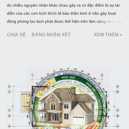
do nhiều nguyên nhân khác nhau gây ra có đặc điểm là sự tái
diễn của các cơn kích thích tế bào thần kinh ở não gây hoạt
động phóng lực kịch phát được thể hiện trên lâm sàng và qua
một số xét nghiệm cận lâm sàng đặc hiệu. Khoảng 1% dân số
CHIA SẺ
ĐĂNG NHẬN XÉT
XEM THÊM »
thế giới mắc động kinh. Hàng năm ước có 20 - 25 trường hợp
mới phát hiện trên 100 000 người và số người bệnh có ít nhất
một cơn động kinh trong cuộc đời là 5%. Tài liệu của Tổ chức
Y tế thế giới (WHO) và Liên hội quốc tế chống động kinh
(ILAE) cho biết hiện ước tính có 50 triệu người bệnh động kinh
trên thế giới trong đó 80% thuộc các nước đang phát triển. Ở
các nước phát triển tỷ lệ mới phát hiện hàng năm là 24 - 53 đối
với 100 000 người, còn ở các nước đang phát triển là 49,3 -
190 đối với 100 000 người.