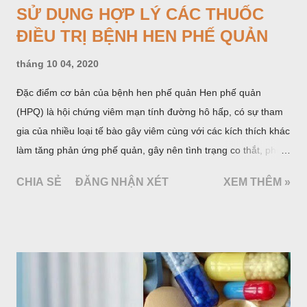
SỬ DỤNG HỢP LÝ CÁC THUỐC
ĐIỀU TRỊ BỆNH HEN PHẾ QUẢN
tháng 10 04, 2020
Đặc điểm cơ bản của bệnh hen phế quản Hen phế quản
(HPQ) là hội chứng viêm mạn tính đường hô hấp, có sự tham
gia của nhiều loại tế bào gây viêm cùng với các kích thích khác
làm tăng phản ứng phế quản, gây nên tình trạng co thắt, phù
nề, tăng xuất tiết phế quản, làm tắc nghẽn phế quản. Biểu hiện
CHIA SẺ
ĐĂNG NHẬN XÉT
XEM THÊM »
lâm sàng của HPQ là cơn khó thở khò khè, chủ yếu là khó thở
ra; những biểu hiện này có thể hồi phục tự nhiên hoặc do dùng
thuốc.