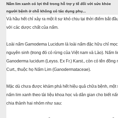
Nấm lim xanh có lợi thế trong hỗ trợ y tế đối với sức khỏe
người bệnh ở chỗ không có tác dụng phụ...
Và hầu hết chỉ xảy ra một ít sự khó chịu tại thời điểm bắt đ
với các dược chất của nấm.
Loài nấm Garnodema Lucidum là loài nấm đặc hữu chỉ mọc t
nguyên sinh (trong đó có rừng của Việt nam và Lào). Nấm li
Ganoderma lucidum (Leyss. Ex Fr.) Karst., còn có tên đồng 
Curt., thuộc họ Nấm Lim (Ganodermataceae).
Mặc dù chưa được khám phá hết hiệu quả chữa bệnh, một 
nấm lim xanh theo tài liệu khoa học và dân gian cho biết n
chia thành hai nhóm như sau: