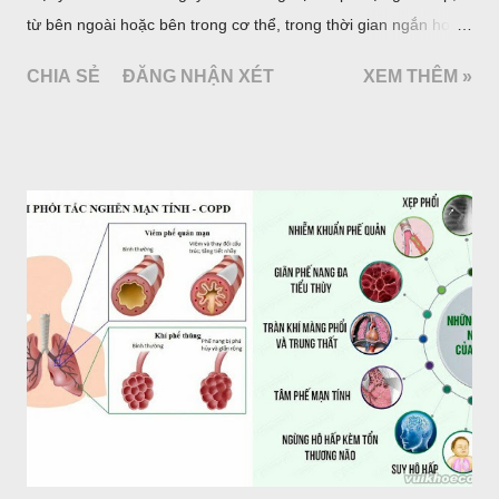
từ bên ngoài hoặc bên trong cơ thể, trong thời gian ngắn hoặc
dài. Ở con người, đau là triệu chứng sớm nhất báo hiệu bệnh
CHIA SẺ
ĐĂNG NHẬN XÉT
XEM THÊM »
tật nhưng cũng còn là triệu chứng tồn lưu trong và sau quá
trình bệnh tật. Triệu chứng đau gồm hai yếu tố cấu thành chủ
yếu là cơ thể (thần kinh) và tâm lý (cảm xúc). Hiệp hội quốc tế
nghiên cứu đau (ISAP, 1979) đã định nghĩa: “đau là một trải
nghiệm cảm giác và cảm xúc khó chịu kết hợp với một tổn
thương của mô hiện tại hoặc sẽ xảy ra, hoặc được mô tả bằng
các ngôn từ về tổn thương đó”.