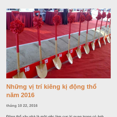
phân không ngừng bốc hơi, nồng độ nitrat và các kim loại nặng
trong nước sẽ tăng lên. Uống nước đun đi đun lại nhiều lần là
một trong những thói quen cần loại bỏ Chẳng hạn như canxi,
gây ra sự hình thành của sỏi trong cơ thể, trở thành có hại,
nếu nước đó được tiêu thụ thường xuyên. Ngoài ra việc đun lại
nước thường xuyên còn làm tăng một số chất độc hại như:
Thạch tín, Nitrat, Flo. Như vậy, chúng ta không nên uống nước
đun lại nhiều lần. Điều này là không tốt cho sức khỏe.
Những vị trí kiêng kị động thổ
năm 2016
tháng 10 22, 2016
Động thổ xây nhà là một việc làm cực kì quan trọng có ảnh