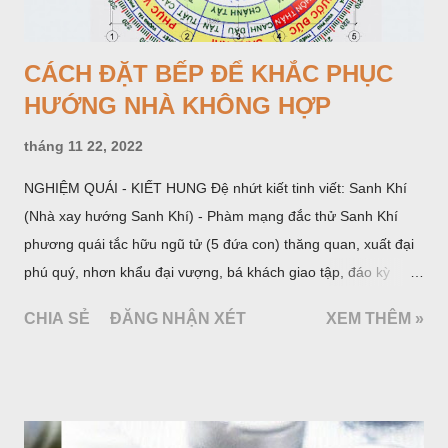
CÁCH ĐẶT BẾP ĐỂ KHẮC PHỤC
HƯỚNG NHÀ KHÔNG HỢP
tháng 11 22, 2022
NGHIỆM QUÁI - KIẾT HUNG Đệ nhứt kiết tinh viết: Sanh Khí
(Nhà xay hướng Sanh Khí) - Phàm mạng đắc thử Sanh Khí
phương quái tắc hữu ngũ tử (5 đứa con) thăng quan, xuất đại
phú quý, nhơn khẩu đại vượng, bá khách giao tập, đáo kỳ
ngoạt tất đắc đại tài (là đến năm và tháng Hợi, Mẹo, Mùi đặng
CHIA SẺ
ĐĂNG NHẬN XÉT
XEM THÊM »
đại phát tài). Đệ nhị kiết tỉnh viết: Thiên Y (Nhà xay hướng
Thiên Y) - Nhược phu thê hợp đắc thử cập lai lộ phòng trang,
tạo hướng Thiên Y Phương. Sanh hữu tam tử, phú hữu thiên
kim, gia vô tật bệnh, nhơn khẩu, điền súc đại vượng. Đáo kỳ
niên đắc tài. Đến các năm tháng Thìn, Tuất, Sửu, Mùi có tài.