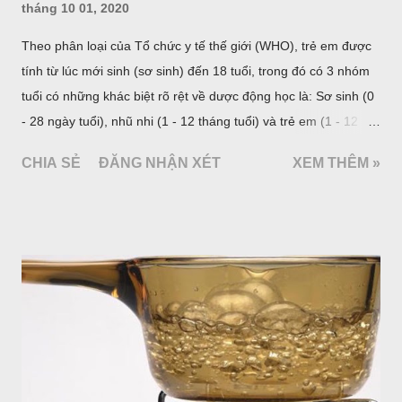
tháng 10 01, 2020
Theo phân loại của Tổ chức y tế thế giới (WHO), trẻ em được
tính từ lúc mới sinh (sơ sinh) đến 18 tuổi, trong đó có 3 nhóm
tuổi có những khác biệt rõ rệt về dược động học là: Sơ sinh (0
- 28 ngày tuổi), nhũ nhi (1 - 12 tháng tuổi) và trẻ em (1 - 12
tuổi). Riêng với nhóm tuổi 1 - 12, nhiều tài liệu chia thành 2
CHIA SẺ
ĐĂNG NHẬN XÉT
XEM THÊM »
nhóm: Nhóm trước tuổi đi học từ 1 - 5 tuổi và nhóm trẻ lớn từ 6
- 12 tuổi. Từ 12 tuổi trở lên, chỉ định và liều lượng thuốc được
tính như với người lớn trưởng thành hoặc được chỉ dẫn trong
từng trường hợp cụ thể. Cách phân loại này phản ánh sự thay
đổi về mặt sinh học qua từng giai đoạn và liên quan nhiều đến
việc lựa chọn và sử dụng thuốc trong nhi khoa.