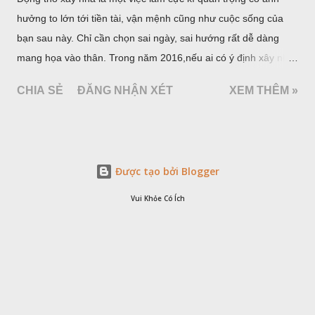
hưởng to lớn tới tiền tài, vận mệnh cũng như cuộc sống của
bạn sau này. Chỉ cần chọn sai ngày, sai hướng rất dễ dàng
mang họa vào thân. Trong năm 2016,nếu ai có ý định xây nhà
thì tuyệt đối không được động thổ vào những vị trí sau: Tam
CHIA SẺ
ĐĂNG NHẬN XÉT
XEM THÊM »
sát, Thái tuế, Hắc vị, Hoàng vị.
Được tạo bởi Blogger
Vui Khỏe Có Ích