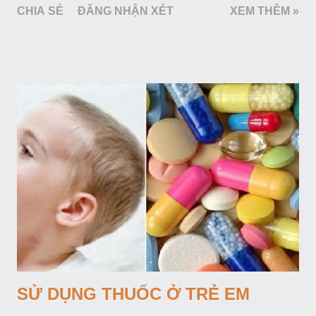
CHIA SẺ
ĐĂNG NHẬN XÉT
XEM THÊM »
SỬ DỤNG THUỐC Ở TRẺ EM