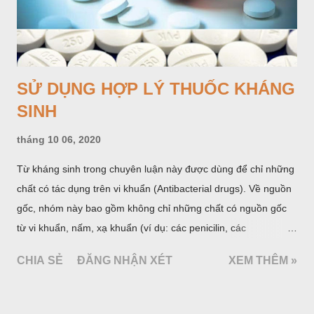
SỬ DỤNG HỢP LÝ THUỐC KHÁNG
SINH
tháng 10 06, 2020
Từ kháng sinh trong chuyên luận này được dùng để chỉ những
chất có tác dụng trên vi khuẩn (Antibacterial drugs). Về nguồn
gốc, nhóm này bao gồm không chỉ những chất có nguồn gốc
từ vi khuẩn, nấm, xạ khuẩn (ví dụ: các penicilin, các
cephalosporin, các aminoglycosid...) như định nghĩa trước kia
CHIA SẺ
ĐĂNG NHẬN XÉT
XEM THÊM »
mà cả những chất có nguồn gốc hoàn toàn do tổng hợp hóa
dược (cotrimoxazol, fluoroquinolon...). Thuốc kháng sinh là
nhóm thuốc có vai trò rất quan trọng trong chăm sóc sức khoẻ,