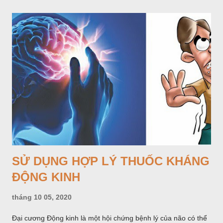
đặc biệt là ở những nước có tỷ lệ bệnh nhiễm khuẩn cao như
Việt Nam. Tuy nhiên đây lại là một nhóm thuốc bị lạm dụng
nhiều nhất. Hậu quả làm gia tăng tỷ lệ kháng kháng sinh và
mất đi những thuốc có chỉ số Hiệu quả/An toàn cao trong điều
trị nhiễm khuẩn trong khi số kháng sinh mới được đưa thêm
vào thị trường rất ít. Cách tốt nhất để giảm tỷ lệ kháng kháng
sinh là tuân thủ các nguyên tắc sử dụng kháng sinh hợp lý.
SỬ DỤNG HỢP LÝ THUỐC KHÁNG
ĐỘNG KINH
tháng 10 05, 2020
Đại cương Động kinh là một hội chứng bệnh lý của não có thể