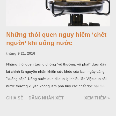
Những thói quen nguy hiểm ‘chết
người’ khi uống nước
tháng 9 21, 2016
Những thói quen tưởng chừng “vô thưởng, vô phạt” dưới đây
lại chính là nguyên nhân khiến sức khỏe của bạn ngày càng
"xuống cấp". Uống nước đun đi đun lại nhiều lần Việc đun sôi
nước thường xuyên không làm phá hủy các chất độc hại mà
làm tăng nồng độ và những thay đổi hoá học không tốt cho
CHIA SẺ
ĐĂNG NHẬN XÉT
XEM THÊM »
sức khoẻ sẽ xảy ra. Trong nước thông thường có chứa hàm
lượng nhỏ nitrat và một số kim loại nặng như chì, cadimium…
Sau khi nước đun nóng trong thời gian dài, do quá trình thuỷ