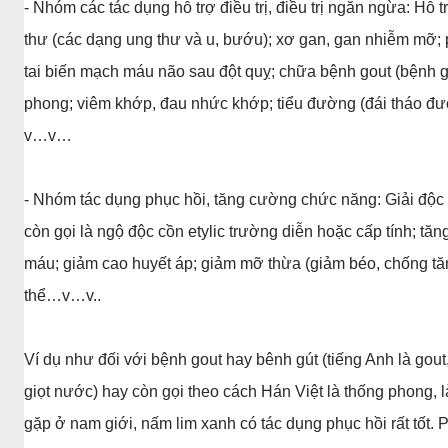
- Nhóm các tác dụng hỗ trợ điều trị, điều trị ngăn ngừa: Hỗ 
thư (các dạng ung thư và u, bướu); xơ gan, gan nhiễm mỡ; phì
tai biến mạch máu não sau đột quỵ; chữa bệnh gout (bệnh g
phong; viêm khớp, đau nhức khớp; tiểu đường (đái tháo đư
v…v…
- Nhóm tác dụng phục hồi, tăng cường chức năng: Giải độc g
còn gọi là ngộ độc cồn etylic trường diễn hoặc cấp tính; t
máu; giảm cao huyết áp; giảm mỡ thừa (giảm béo, chống tăng
thể…v…v..
Ví dụ như đối với bệnh gout hay bênh gút (tiếng Anh là gout,
giọt nước) hay còn gọi theo cách Hán Việt là thống phong, 
gặp ở nam giới, nấm lim xanh có tác dụng phục hồi rất tốt.