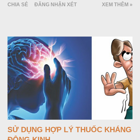
CHIA SẺ
ĐĂNG NHẬN XÉT
XEM THÊM »
mà cả những chất có nguồn gốc hoàn toàn do tổng hợp hóa
dược (cotrimoxazol, fluoroquinolon...). Thuốc kháng sinh là
nhóm thuốc có vai trò rất quan trọng trong chăm sóc sức khoẻ,
đặc biệt là ở những nước có tỷ lệ bệnh nhiễm khuẩn cao như
Việt Nam. Tuy nhiên đây lại là một nhóm thuốc bị lạm dụng
nhiều nhất. Hậu quả làm gia tăng tỷ lệ kháng kháng sinh và
mất đi những thuốc có chỉ số Hiệu quả/An toàn cao trong điều
trị nhiễm khuẩn trong khi số kháng sinh mới được đưa thêm
vào thị trường rất ít. Cách tốt nhất để giảm tỷ lệ kháng kháng
sinh là tuân thủ các nguyên tắc sử dụng kháng sinh hợp lý.
SỬ DỤNG HỢP LÝ THUỐC KHÁNG
ĐỘNG KINH