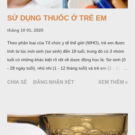
SỬ DỤNG THUỐC Ở TRẺ EM
tháng 10 01, 2020
Theo phân loại của Tổ chức y tế thế giới (WHO), trẻ em được
tính từ lúc mới sinh (sơ sinh) đến 18 tuổi, trong đó có 3 nhóm
tuổi có những khác biệt rõ rệt về dược động học là: Sơ sinh (0
- 28 ngày tuổi), nhũ nhi (1 - 12 tháng tuổi) và trẻ em (1 - 12
tuổi). Riêng với nhóm tuổi 1 - 12, nhiều tài liệu chia thành 2
CHIA SẺ
ĐĂNG NHẬN XÉT
XEM THÊM »
nhóm: Nhóm trước tuổi đi học từ 1 - 5 tuổi và nhóm trẻ lớn từ 6
- 12 tuổi. Từ 12 tuổi trở lên, chỉ định và liều lượng thuốc được
tính như với người lớn trưởng thành hoặc được chỉ dẫn trong
từng trường hợp cụ thể. Cách phân loại này phản ánh sự thay
đổi về mặt sinh học qua từng giai đoạn và liên quan nhiều đến
việc lựa chọn và sử dụng thuốc trong nhi khoa.