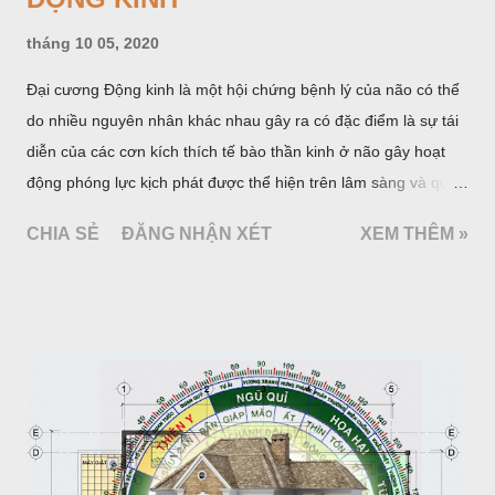
tháng 10 05, 2020
Đại cương Động kinh là một hội chứng bệnh lý của não có thể
do nhiều nguyên nhân khác nhau gây ra có đặc điểm là sự tái
diễn của các cơn kích thích tế bào thần kinh ở não gây hoạt
động phóng lực kịch phát được thể hiện trên lâm sàng và qua
một số xét nghiệm cận lâm sàng đặc hiệu. Khoảng 1% dân số
CHIA SẺ
ĐĂNG NHẬN XÉT
XEM THÊM »
thế giới mắc động kinh. Hàng năm ước có 20 - 25 trường hợp
mới phát hiện trên 100 000 người và số người bệnh có ít nhất
một cơn động kinh trong cuộc đời là 5%. Tài liệu của Tổ chức
Y tế thế giới (WHO) và Liên hội quốc tế chống động kinh
(ILAE) cho biết hiện ước tính có 50 triệu người bệnh động kinh
trên thế giới trong đó 80% thuộc các nước đang phát triển. Ở
các nước phát triển tỷ lệ mới phát hiện hàng năm là 24 - 53 đối
với 100 000 người, còn ở các nước đang phát triển là 49,3 -
190 đối với 100 000 người.