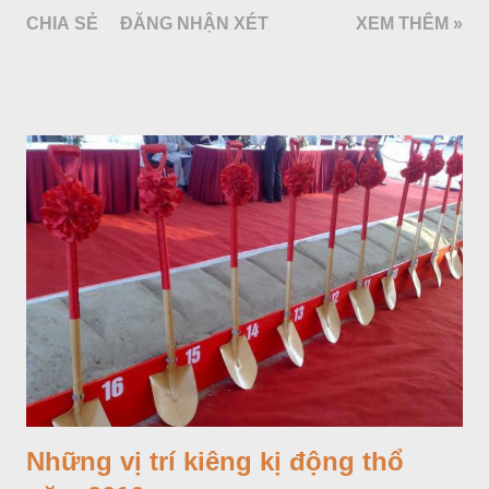
làm tăng nồng độ và những thay đổi hoá học không tốt cho
CHIA SẺ
ĐĂNG NHẬN XÉT
XEM THÊM »
sức khoẻ sẽ xảy ra. Trong nước thông thường có chứa hàm
lượng nhỏ nitrat và một số kim loại nặng như chì, cadimium…
Sau khi nước đun nóng trong thời gian dài, do quá trình thuỷ
phân không ngừng bốc hơi, nồng độ nitrat và các kim loại nặng
trong nước sẽ tăng lên. Uống nước đun đi đun lại nhiều lần là
một trong những thói quen cần loại bỏ Chẳng hạn như canxi,
gây ra sự hình thành của sỏi trong cơ thể, trở thành có hại,
nếu nước đó được tiêu thụ thường xuyên. Ngoài ra việc đun lại
nước thường xuyên còn làm tăng một số chất độc hại như:
Thạch tín, Nitrat, Flo. Như vậy, chúng ta không nên uống nước
đun lại nhiều lần. Điều này là không tốt cho sức khỏe.
Những vị trí kiêng kị động thổ