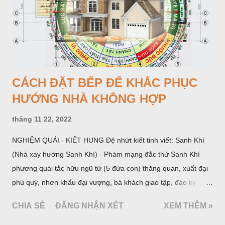
CÁCH ĐẶT BẾP ĐỂ KHẮC PHỤC
HƯỚNG NHÀ KHÔNG HỢP
tháng 11 22, 2022
NGHIỆM QUÁI - KIẾT HUNG Đệ nhứt kiết tinh viết: Sanh Khí
(Nhà xay hướng Sanh Khí) - Phàm mạng đắc thử Sanh Khí
phương quái tắc hữu ngũ tử (5 đứa con) thăng quan, xuất đại
phú quý, nhơn khẩu đại vượng, bá khách giao tập, đáo kỳ
ngoạt tất đắc đại tài (là đến năm và tháng Hợi, Mẹo, Mùi đặng
CHIA SẺ
ĐĂNG NHẬN XÉT
XEM THÊM »
đại phát tài). Đệ nhị kiết tỉnh viết: Thiên Y (Nhà xay hướng
Thiên Y) - Nhược phu thê hợp đắc thử cập lai lộ phòng trang,