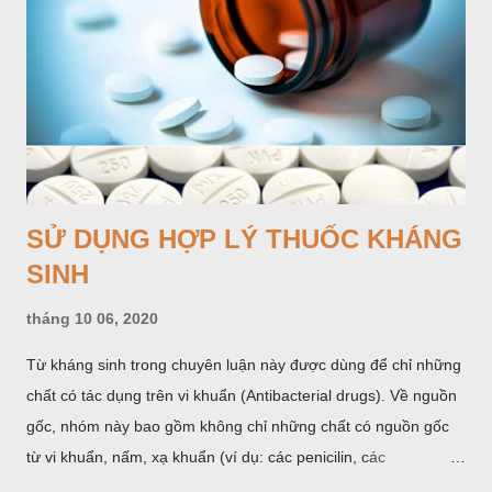
SỬ DỤNG HỢP LÝ THUỐC KHÁNG
SINH
tháng 10 06, 2020
Từ kháng sinh trong chuyên luận này được dùng để chỉ những
chất có tác dụng trên vi khuẩn (Antibacterial drugs). Về nguồn
gốc, nhóm này bao gồm không chỉ những chất có nguồn gốc
từ vi khuẩn, nấm, xạ khuẩn (ví dụ: các penicilin, các
cephalosporin, các aminoglycosid...) như định nghĩa trước kia