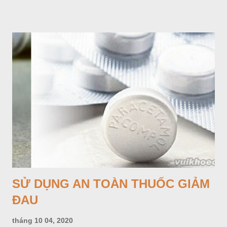
tạo hướng Thiên Y Phương. Sanh hữu tam tử, phú hữu thiên
kim, gia vô tật bệnh, nhơn khẩu, điền súc đại vượng. Đáo kỳ
niên đắc tài. Đến các năm tháng Thìn, Tuất, Sửu, Mùi có tài.
SỬ DỤNG AN TOÀN THUỐC GIẢM
ĐAU
tháng 10 04, 2020