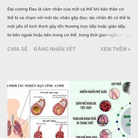
Đại cương Đau là cảm nhận của một cá thể khi bản thân cơ
thể bị va chạm với một tác nhân gây đau; tác nhân đó có thể là
một yếu tố kích thích gây tổn thương trực tiếp hoặc gián tiếp,
từ bên ngoài hoặc bên trong cơ thể, trong thời gian ngắn hoặc
dài. Ở con người, đau là triệu chứng sớm nhất báo hiệu bệnh
CHIA SẺ
ĐĂNG NHẬN XÉT
XEM THÊM »
tật nhưng cũng còn là triệu chứng tồn lưu trong và sau quá
trình bệnh tật. Triệu chứng đau gồm hai yếu tố cấu thành chủ
yếu là cơ thể (thần kinh) và tâm lý (cảm xúc). Hiệp hội quốc tế
nghiên cứu đau (ISAP, 1979) đã định nghĩa: “đau là một trải
nghiệm cảm giác và cảm xúc khó chịu kết hợp với một tổn
thương của mô hiện tại hoặc sẽ xảy ra, hoặc được mô tả bằng
các ngôn từ về tổn thương đó”.