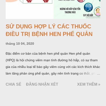
SỬ DỤNG HỢP LÝ CÁC THUỐC
ĐIỀU TRỊ BỆNH HEN PHẾ QUẢN
tháng 10 04, 2020
Đặc điểm cơ bản của bệnh hen phế quản Hen phế quản
(HPQ) là hội chứng viêm mạn tính đường hô hấp, có sự tham
gia của nhiều loại tế bào gây viêm cùng với các kích thích khác
làm tăng phản ứng phế quản, gây nên tình trạng co thắt, phù
nề, tăng xuất tiết phế quản, làm tắc nghẽn phế quản. Biểu hiện
CHIA SẺ
ĐĂNG NHẬN XÉT
XEM THÊM »
lâm sàng của HPQ là cơn khó thở khò khè, chủ yếu là khó thở
ra; những biểu hiện này có thể hồi phục tự nhiên hoặc do dùng
thuốc.