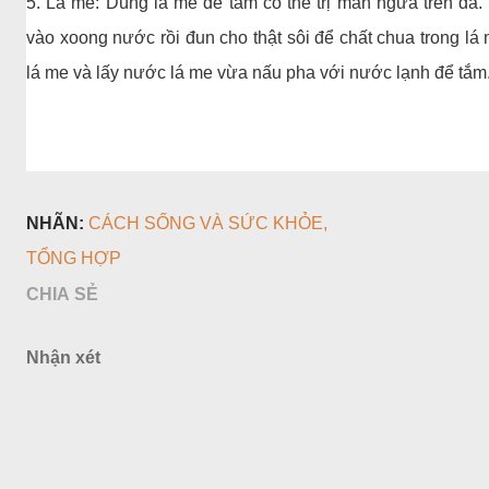
5. Lá me: Dùng lá me để tắm có thể trị mẩn ngứa trên da
vào xoong nước rồi đun cho thật sôi để chất chua trong lá 
lá me và lấy nước lá me vừa nấu pha với nước lạnh để tắm
NHÃN:
CÁCH SỐNG VÀ SỨC KHỎE
TỔNG HỢP
CHIA SẺ
Nhận xét