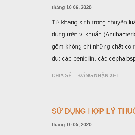
tháng 10 06, 2020
Từ kháng sinh trong chuyên lu
dụng trên vi khuẩn (Antibacter
gồm không chỉ những chất có n
dụ: các penicilin, các cephalos
trước kia mà cả những chất c
CHIA SẺ
ĐĂNG NHẬN XÉT
dược (cotrimoxazol, fluoroquin
vai trò rất quan trọng trong c
có tỷ lệ bệnh nhiễm khuẩn cao 
SỬ DỤNG HỢP LÝ THU
nhóm thuốc bị lạm dụng nhiều 
tháng 10 05, 2020
kháng sinh và mất đi những th