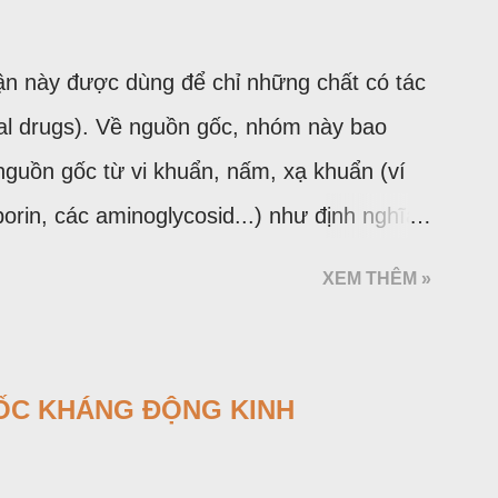
ận này được dùng để chỉ những chất có tác
ial drugs). Về nguồn gốc, nhóm này bao
guồn gốc từ vi khuẩn, nấm, xạ khuẩn (ví
porin, các aminoglycosid...) như định nghĩa
ó nguồn gốc hoàn toàn do tổng hợp hóa
XEM THÊM »
olon...). Thuốc kháng sinh là nhóm thuốc có
hăm sóc sức khoẻ, đặc biệt là ở những nước
như Việt Nam. Tuy nhiên đây lại là một
ỐC KHÁNG ĐỘNG KINH
nhất. Hậu quả làm gia tăng tỷ lệ kháng
uốc có chỉ số Hiệu quả/An toàn cao trong