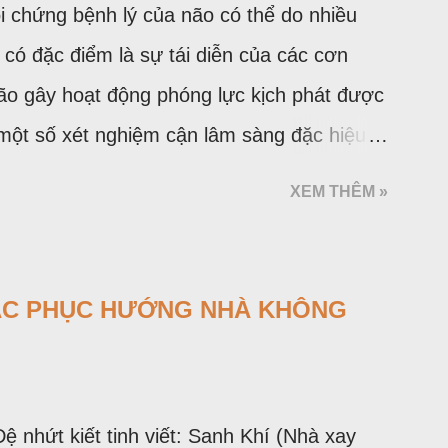
i chứng bệnh lý của não có thể do nhiều
 số kháng sinh mới được đưa thêm vào thị
có đặc điểm là sự tái diễn của các cơn
 giảm tỷ lệ kháng kháng sinh là tuân thủ các
não gây hoạt động phóng lực kịch phát được
 hợp lý.
 một số xét nghiệm cận lâm sàng đặc hiệu.
c động kinh. Hàng năm ước có 20 - 25
XEM THÊM »
 100 000 người và số người bệnh có ít nhất
ời là 5%. Tài liệu của Tổ chức Y tế thế giới
g động kinh (ILAE) cho biết hiện ước tính
ẮC PHỤC HƯỚNG NHÀ KHÔNG
nh trên thế giới trong đó 80% thuộc các
ớc phát triển tỷ lệ mới phát hiện hàng năm
i, còn ở các nước đang phát triển là 49,3 -
hứt kiết tinh viết: Sanh Khí (Nhà xay