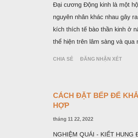
Đại cương Động kinh là một hộ
điều trị nhiễm khuẩn trong khi
nguyên nhân khác nhau gây ra 
trường rất ít. Cách tốt nhất để
kích thích tế bào thần kinh ở 
nguyên tắc sử dụng kháng sinh
thể hiện trên lâm sàng và qua
Khoảng 1% dân số thế giới mắ
CHIA SẺ
ĐĂNG NHẬN XÉT
trường hợp mới phát hiện trên
một cơn động kinh trong cuộc đ
(WHO) và Liên hội quốc tế chốn
CÁCH ĐẶT BẾP ĐỂ KH
có 50 triệu người bệnh động ki
HỢP
nước đang phát triển. Ở các nư
tháng 11 22, 2022
là 24 - 53 đối với 100 000 ngườ
NGHIỆM QUÁI - KIẾT HUNG Đệ n