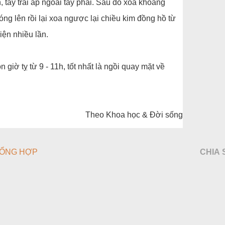
, tay trái áp ngoài tay phải. Sau đó xoa khoang
ng lên rồi lại xoa ngược lại chiều kim đồng hồ từ
iện nhiều lần.
giờ tỵ từ 9 - 11h, tốt nhất là ngồi quay mặt về
Theo Khoa học & Đời sống
ỔNG HỢP
CHIA 