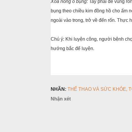
Xoa nóng ổ bụng:
Tay phải để vùng rốn
bụng theo chiều kim đồng hồ cho ấm nó
ngoài vào trong, trở về đến rốn. Thực h
Chú ý: Khi luyện công, người bệnh chọn 
hướng bắc để luyện.
NHÃN:
THỂ THAO VÀ SỨC KHỎE
T
Nhận xét