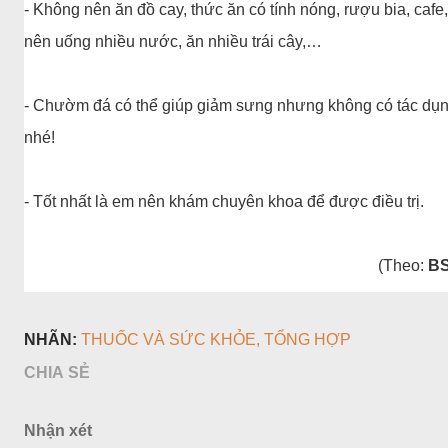
- Không nên ăn đồ cay, thức ăn có tính nóng, rượu bia, cafe,
nên uống nhiều nước, ăn nhiều trái cây,…
- Chườm đá có thể giúp giảm sưng nhưng không có tác dụng 
nhé!
- Tốt nhất là em nên khám chuyên khoa để được điều trị.
(Theo:
BS
NHÃN:
THUỐC VÀ SỨC KHỎE
TỔNG HỢP
CHIA SẺ
Nhận xét