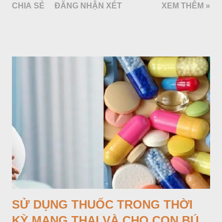
CHIA SẺ
ĐĂNG NHẬN XÉT
XEM THÊM »
lâm sàng của HPQ là cơn khó thở khò khè, chủ yếu là khó thở
ra; những biểu hiện này có thể hồi phục tự nhiên hoặc do dùng
thuốc.
SỬ DỤNG THUỐC TRONG THỜI
KỲ MANG THAI VÀ CHO CON BÚ