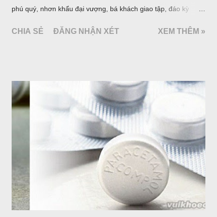
phú quý, nhơn khẩu đại vượng, bá khách giao tập, đáo kỳ
ngoạt tất đắc đại tài (là đến năm và tháng Hợi, Mẹo, Mùi đặng
CHIA SẺ
ĐĂNG NHẬN XÉT
XEM THÊM »
đại phát tài). Đệ nhị kiết tỉnh viết: Thiên Y (Nhà xay hướng
Thiên Y) - Nhược phu thê hợp đắc thử cập lai lộ phòng trang,
tạo hướng Thiên Y Phương. Sanh hữu tam tử, phú hữu thiên
kim, gia vô tật bệnh, nhơn khẩu, điền súc đại vượng. Đáo kỳ
niên đắc tài. Đến các năm tháng Thìn, Tuất, Sửu, Mùi có tài.