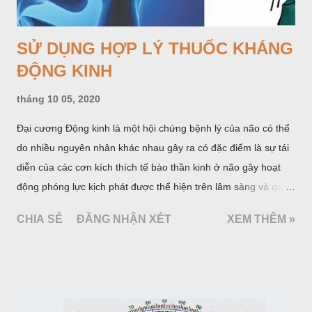
SỬ DỤNG HỢP LÝ THUỐC KHÁNG
ĐỘNG KINH
tháng 10 05, 2020
Đại cương Động kinh là một hội chứng bệnh lý của não có thể
do nhiều nguyên nhân khác nhau gây ra có đặc điểm là sự tái
diễn của các cơn kích thích tế bào thần kinh ở não gây hoạt
động phóng lực kịch phát được thể hiện trên lâm sàng và qua
một số xét nghiệm cận lâm sàng đặc hiệu. Khoảng 1% dân số
CHIA SẺ
ĐĂNG NHẬN XÉT
XEM THÊM »
thế giới mắc động kinh. Hàng năm ước có 20 - 25 trường hợp
mới phát hiện trên 100 000 người và số người bệnh có ít nhất
một cơn động kinh trong cuộc đời là 5%. Tài liệu của Tổ chức
Y tế thế giới (WHO) và Liên hội quốc tế chống động kinh
(ILAE) cho biết hiện ước tính có 50 triệu người bệnh động kinh