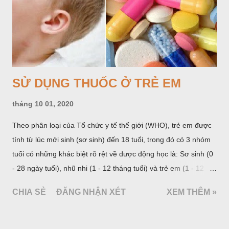
SỬ DỤNG THUỐC Ở TRẺ EM
tháng 10 01, 2020
Theo phân loại của Tổ chức y tế thế giới (WHO), trẻ em được
tính từ lúc mới sinh (sơ sinh) đến 18 tuổi, trong đó có 3 nhóm
tuổi có những khác biệt rõ rệt về dược động học là: Sơ sinh (0
- 28 ngày tuổi), nhũ nhi (1 - 12 tháng tuổi) và trẻ em (1 - 12
tuổi). Riêng với nhóm tuổi 1 - 12, nhiều tài liệu chia thành 2
CHIA SẺ
ĐĂNG NHẬN XÉT
XEM THÊM »
nhóm: Nhóm trước tuổi đi học từ 1 - 5 tuổi và nhóm trẻ lớn từ 6
- 12 tuổi. Từ 12 tuổi trở lên, chỉ định và liều lượng thuốc được
tính như với người lớn trưởng thành hoặc được chỉ dẫn trong