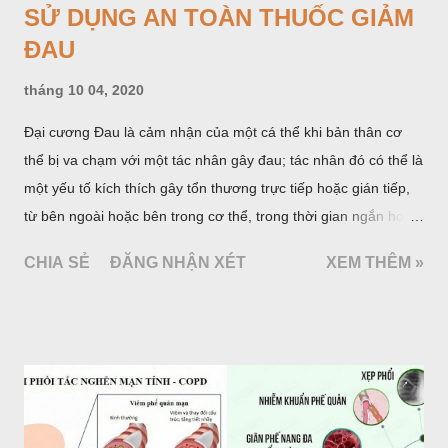
SỬ DỤNG AN TOÀN THUỐC GIẢM
ĐAU
tháng 10 04, 2020
Đại cương Đau là cảm nhận của một cá thể khi bản thân cơ
thể bị va chạm với một tác nhân gây đau; tác nhân đó có thể là
một yếu tố kích thích gây tổn thương trực tiếp hoặc gián tiếp,
từ bên ngoài hoặc bên trong cơ thể, trong thời gian ngắn hoặc
dài. Ở con người, đau là triệu chứng sớm nhất báo hiệu bệnh
CHIA SẺ
ĐĂNG NHẬN XÉT
XEM THÊM »
tật nhưng cũng còn là triệu chứng tồn lưu trong và sau quá
trình bệnh tật. Triệu chứng đau gồm hai yếu tố cấu thành chủ
yếu là cơ thể (thần kinh) và tâm lý (cảm xúc). Hiệp hội quốc tế
nghiên cứu đau (ISAP, 1979) đã định nghĩa: “đau là một trải
nghiệm cảm giác và cảm xúc khó chịu kết hợp với một tổn
thương của mô hiện tại hoặc sẽ xảy ra, hoặc được mô tả bằng
các ngôn từ về tổn thương đó”.