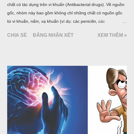
chất có tác dụng trên vi khuẩn (Antibacterial drugs). Về nguồn
gốc, nhóm này bao gồm không chỉ những chất có nguồn gốc
từ vi khuẩn, nấm, xạ khuẩn (ví dụ: các penicilin, các
cephalosporin, các aminoglycosid...) như định nghĩa trước kia
CHIA SẺ
ĐĂNG NHẬN XÉT
XEM THÊM »
mà cả những chất có nguồn gốc hoàn toàn do tổng hợp hóa
dược (cotrimoxazol, fluoroquinolon...). Thuốc kháng sinh là
nhóm thuốc có vai trò rất quan trọng trong chăm sóc sức khoẻ,
đặc biệt là ở những nước có tỷ lệ bệnh nhiễm khuẩn cao như
Việt Nam. Tuy nhiên đây lại là một nhóm thuốc bị lạm dụng
nhiều nhất. Hậu quả làm gia tăng tỷ lệ kháng kháng sinh và
mất đi những thuốc có chỉ số Hiệu quả/An toàn cao trong điều
trị nhiễm khuẩn trong khi số kháng sinh mới được đưa thêm
vào thị trường rất ít. Cách tốt nhất để giảm tỷ lệ kháng kháng
sinh là tuân thủ các nguyên tắc sử dụng kháng sinh hợp lý.