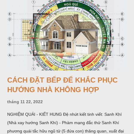
trên thế giới trong đó 80% thuộc các nước đang phát triển. Ở
các nước phát triển tỷ lệ mới phát hiện hàng năm là 24 - 53 đối
với 100 000 người, còn ở các nước đang phát triển là 49,3 -
190 đối với 100 000 người.
CÁCH ĐẶT BẾP ĐỂ KHẮC PHỤC
HƯỚNG NHÀ KHÔNG HỢP
tháng 11 22, 2022
NGHIỆM QUÁI - KIẾT HUNG Đệ nhứt kiết tinh viết: Sanh Khí
(Nhà xay hướng Sanh Khí) - Phàm mạng đắc thử Sanh Khí
phương quái tắc hữu ngũ tử (5 đứa con) thăng quan, xuất đại