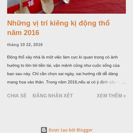
Những vị trí kiêng kị động thổ
năm 2016
tháng 10 22, 2016
Động thổ xây nhà là một việc làm cực kì quan trọng có ảnh
hưởng to lớn tới tiền tài, vận mệnh cũng như cuộc sống của
bạn sau này. Chỉ cần chọn sai ngày, sai hướng rất dễ dàng
mang họa vào thân. Trong năm 2016,nếu ai có ý định xây nhà
thì tuyệt đối không được động thổ vào những vị trí sau: Tam
CHIA SẺ
ĐĂNG NHẬN XÉT
XEM THÊM »
sát, Thái tuế, Hắc vị, Hoàng vị.
Được tạo bởi Blogger