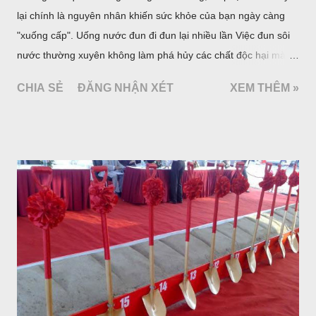
lại chính là nguyên nhân khiến sức khỏe của bạn ngày càng
"xuống cấp". Uống nước đun đi đun lại nhiều lần Việc đun sôi
nước thường xuyên không làm phá hủy các chất độc hại mà
làm tăng nồng độ và những thay đổi hoá học không tốt cho
CHIA SẺ
ĐĂNG NHẬN XÉT
XEM THÊM »
sức khoẻ sẽ xảy ra. Trong nước thông thường có chứa hàm
lượng nhỏ nitrat và một số kim loại nặng như chì, cadimium…
Sau khi nước đun nóng trong thời gian dài, do quá trình thuỷ
phân không ngừng bốc hơi, nồng độ nitrat và các kim loại nặng
trong nước sẽ tăng lên. Uống nước đun đi đun lại nhiều lần là
một trong những thói quen cần loại bỏ Chẳng hạn như canxi,
gây ra sự hình thành của sỏi trong cơ thể, trở thành có hại,
nếu nước đó được tiêu thụ thường xuyên. Ngoài ra việc đun lại
nước thường xuyên còn làm tăng một số chất độc hại như:
Thạch tín, Nitrat, Flo. Như vậy, chúng ta không nên uống nước
đun lại nhiều lần. Điều này là không tốt cho sức khỏe.