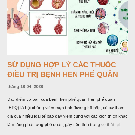
SỬ DỤNG HỢP LÝ CÁC THUỐC
ĐIỀU TRỊ BỆNH HEN PHẾ QUẢN
tháng 10 04, 2020
Đặc điểm cơ bản của bệnh hen phế quản Hen phế quản
(HPQ) là hội chứng viêm mạn tính đường hô hấp, có sự tham
gia của nhiều loại tế bào gây viêm cùng với các kích thích khác
làm tăng phản ứng phế quản, gây nên tình trạng co thắt, phù
nề, tăng xuất tiết phế quản, làm tắc nghẽn phế quản. Biểu hiện