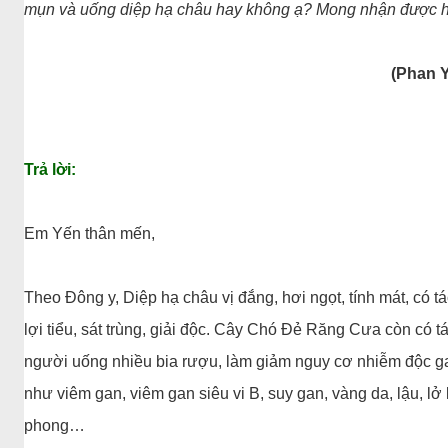
mụn và uống diệp hạ châu hay không ạ? Mong nhận được h
(Phan 
Trả lời:
Em Yến thân mến,
Theo Đông y, Diệp hạ châu vị đắng, hơi ngọt, tính mát, có 
lợi tiểu, sát trùng, giải độc. Cây Chó Đẻ Răng Cưa còn có
người uống nhiều bia rượu, làm giảm nguy cơ nhiễm độc gan
như viêm gan, viêm gan siêu vi B, suy gan, vàng da, lậu, lở 
phong…