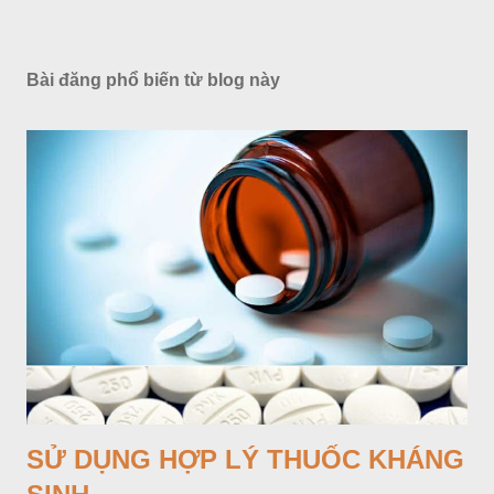
SỬ DỤNG HỢP LÝ THUỐC KHÁNG
SINH
tháng 10 06, 2020
Từ kháng sinh trong chuyên luận này được dùng để chỉ những
chất có tác dụng trên vi khuẩn (Antibacterial drugs). Về nguồn
gốc, nhóm này bao gồm không chỉ những chất có nguồn gốc
từ vi khuẩn, nấm, xạ khuẩn (ví dụ: các penicilin, các
cephalosporin, các aminoglycosid...) như định nghĩa trước kia
CHIA SẺ
ĐĂNG NHẬN XÉT
XEM THÊM »
mà cả những chất có nguồn gốc hoàn toàn do tổng hợp hóa
dược (cotrimoxazol, fluoroquinolon...). Thuốc kháng sinh là
nhóm thuốc có vai trò rất quan trọng trong chăm sóc sức khoẻ,