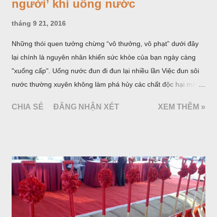
phân không ngừng bốc hơi, nồng độ nitrat và các kim loại nặng
trong nước sẽ tăng lên. Uống nước đun đi đun lại nhiều lần là
một trong những thói quen cần loại bỏ Chẳng hạn như canxi,
gây ra sự hình thành của sỏi trong cơ thể, trở thành có hại,
nếu nước đó được tiêu thụ thường xuyên. Ngoài ra việc đun lại
nước thường xuyên còn làm tăng một số chất độc hại như:
Thạch tín, Nitrat, Flo. Như vậy, chúng ta không nên uống nước
đun lại nhiều lần. Điều này là không tốt cho sức khỏe.
Những vị trí kiêng kị động thổ
năm 2016
tháng 10 22, 2016
Động thổ xây nhà là một việc làm cực kì quan trọng có ảnh