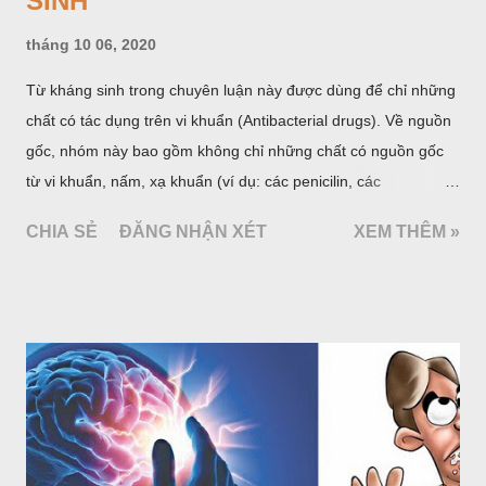
đặc biệt là ở những nước có tỷ lệ bệnh nhiễm khuẩn cao như
Việt Nam. Tuy nhiên đây lại là một nhóm thuốc bị lạm dụng
nhiều nhất. Hậu quả làm gia tăng tỷ lệ kháng kháng sinh và
mất đi những thuốc có chỉ số Hiệu quả/An toàn cao trong điều
trị nhiễm khuẩn trong khi số kháng sinh mới được đưa thêm
vào thị trường rất ít. Cách tốt nhất để giảm tỷ lệ kháng kháng
sinh là tuân thủ các nguyên tắc sử dụng kháng sinh hợp lý.
SỬ DỤNG HỢP LÝ THUỐC KHÁNG
ĐỘNG KINH
tháng 10 05, 2020
Đại cương Động kinh là một hội chứng bệnh lý của não có thể