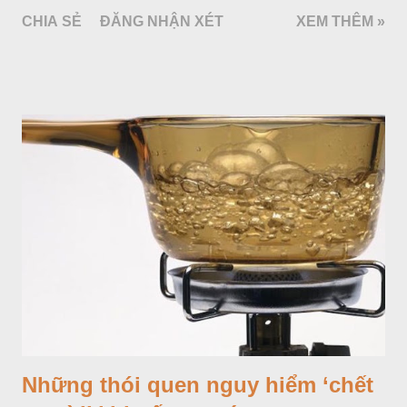
Những thói quen nguy hiểm ‘chết
người’ khi uống nước
tháng 9 21, 2016
Những thói quen tưởng chừng “vô thưởng, vô phạt” dưới đây
lại chính là nguyên nhân khiến sức khỏe của bạn ngày càng
"xuống cấp". Uống nước đun đi đun lại nhiều lần Việc đun sôi
nước thường xuyên không làm phá hủy các chất độc hại mà
làm tăng nồng độ và những thay đổi hoá học không tốt cho
CHIA SẺ
ĐĂNG NHẬN XÉT
XEM THÊM »
sức khoẻ sẽ xảy ra. Trong nước thông thường có chứa hàm
lượng nhỏ nitrat và một số kim loại nặng như chì, cadimium…
Sau khi nước đun nóng trong thời gian dài, do quá trình thuỷ