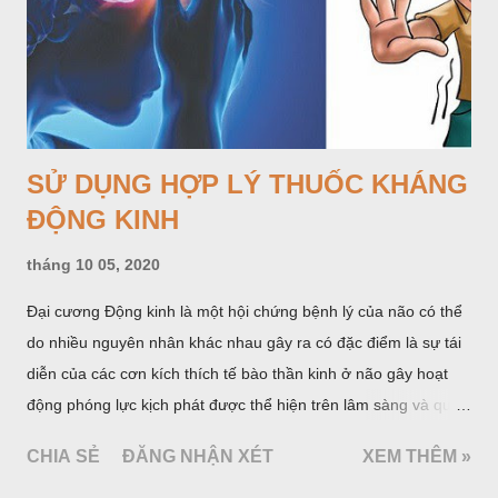
do nhiều nguyên nhân khác nhau gây ra có đặc điểm là sự tái
diễn của các cơn kích thích tế bào thần kinh ở não gây hoạt
động phóng lực kịch phát được thể hiện trên lâm sàng và qua
một số xét nghiệm cận lâm sàng đặc hiệu. Khoảng 1% dân số
CHIA SẺ
ĐĂNG NHẬN XÉT
XEM THÊM »
thế giới mắc động kinh. Hàng năm ước có 20 - 25 trường hợp
mới phát hiện trên 100 000 người và số người bệnh có ít nhất
một cơn động kinh trong cuộc đời là 5%. Tài liệu của Tổ chức
Y tế thế giới (WHO) và Liên hội quốc tế chống động kinh
(ILAE) cho biết hiện ước tính có 50 triệu người bệnh động kinh
trên thế giới trong đó 80% thuộc các nước đang phát triển. Ở
các nước phát triển tỷ lệ mới phát hiện hàng năm là 24 - 53 đối
với 100 000 người, còn ở các nước đang phát triển là 49,3 -
190 đối với 100 000 người.