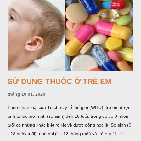
tháng 10 01, 2020
Theo phân loại của Tổ chức y tế thế giới (WHO), trẻ em được
tính từ lúc mới sinh (sơ sinh) đến 18 tuổi, trong đó có 3 nhóm
tuổi có những khác biệt rõ rệt về dược động học là: Sơ sinh (0
- 28 ngày tuổi), nhũ nhi (1 - 12 tháng tuổi) và trẻ em (1 - 12
tuổi). Riêng với nhóm tuổi 1 - 12, nhiều tài liệu chia thành 2
CHIA SẺ
ĐĂNG NHẬN XÉT
XEM THÊM »
nhóm: Nhóm trước tuổi đi học từ 1 - 5 tuổi và nhóm trẻ lớn từ 6
- 12 tuổi. Từ 12 tuổi trở lên, chỉ định và liều lượng thuốc được
tính như với người lớn trưởng thành hoặc được chỉ dẫn trong
từng trường hợp cụ thể. Cách phân loại này phản ánh sự thay
đổi về mặt sinh học qua từng giai đoạn và liên quan nhiều đến
việc lựa chọn và sử dụng thuốc trong nhi khoa.