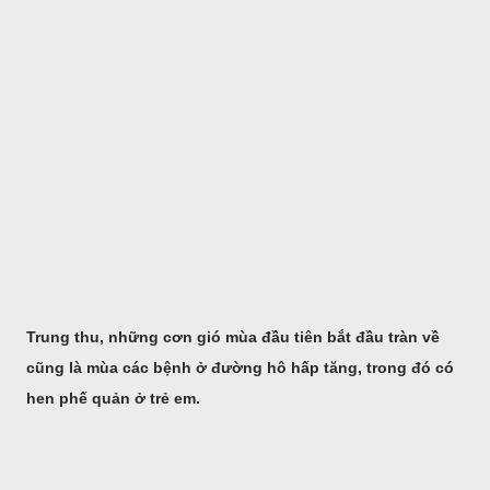
Trung thu, những cơn gió mùa đầu tiên bắt đầu tràn về
cũng là mùa các bệnh ở đường hô hấp tăng, trong đó có
hen phế quản ở trẻ em.
Vậy cần dự phòng bệnh cũng như cần phải lưu ý khi điều trị bệnh 
Hen phế quản trẻ em thường bắt đầu từ 2-10 tuổi. Khởi đầu là tìn
có cơ địa nhạy cảm thì quá trình viêm gây co thắt cơ phế quản khó 
từng đợt tái diễn và thường bị về đêm đến sáng sớm. Cơn hen đầu
đợt nhiễm trùng nặng ở đường hô hấp hoặc do bụi, lông súc vật, kh
hoa, hoạt động gắng sức… Hen thường kèm theo viêm họng, sốt.
Dấu hiệu nhận biết
Các triệu trứng như cơn khó thở, thở rít, thường gặp ở trẻ em khi
biệt là bị nhiễm virut. Có tới 1/3 số bệnh nhi này có thể bị hen và