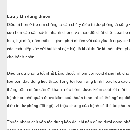
tháng bệnh nhân cần đi khám, nếu bệnh được kiểm soát tốt mới hạ 
bệnh hen phế quản được kiểm soát hoàn toàn thì có thể ngừng điề
điều trị dự phòng đột ngột vì triệu chứng của bệnh có thể tái phát 
Thuốc nhóm chủ vận tác dụng kéo dài chỉ nên dùng dưới dạng phối
dạng hít như seretide, symbicort. Dùng dự phòng trong trường hợ
liều trung bình corticoid dạng hít mà không kiểm soát được.
Có thể dùng các thuốc nhóm kháng leucotriene ở bệnh nhi mắc h
khi đã hít liều cao corticoid. Điều trị cắt cơn hen tốt nhất là dùng
nhanh (salbutamol, bricanyl dạng hộp xịt có liều định chuẩn, xịt m
mẹ của bệnh nhi bị hen phế quản cần thường xuyên có thuốc đó dự
khi cần. Tuy nhiên, nếu trẻ phải dùng thường xuyên các thuốc cắt c
thuốc dự phòng. Chú ý khi thấy trẻ tím tái, thở rất nhanh > 70 lần/
ngừng, xịt thuốc cắt cơn không đỡ thì nên đưa trẻ đến cấp cứu tại
sớm càng tốt.