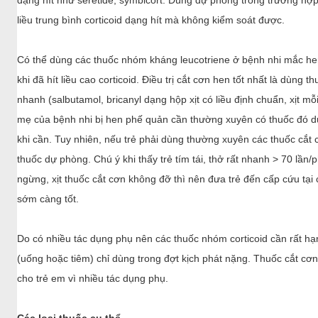
Do có nhiều tác dụng phụ nên các thuốc nhóm corticoid cần rất h
(uống hoặc tiêm) chỉ dùng trong đợt kịch phát nặng. Thuốc cắt c
cho trẻ em vì nhiều tác dụng phụ.
Các loại thuốc cụ thể
Thuốc cắt cơn hen: Là các loại thuốc nhanh chóng cắt cơn hen do
quanh đường dẫn khí giúp mở đường dẫn khí đang bị hẹp. Các loạ
nay: ventolin (salbutamol), bricanyl (terbutaline) ... dùng dưới dạng 
dạng phun khí dung. Thuốc còn được sử dụng để cấp cứu cơn hen
Thuốc kiểm soát cơn hen: Là nhóm thuốc có tác dụng ngăn ngừa c
chính: thuốc chống viêm và thuốc giãn phế quản tác dụng kéo dài.
thuốc cơ bản do làm giảm tình trạng viêm giúp giảm chít hẹp đườ
nhạy cảm đường dẫn khí với các chất kích thích. Thuốc hiện nay t
corticoid hít dưới dạng đơn chất: pulmicort (budesonide), flixotide 