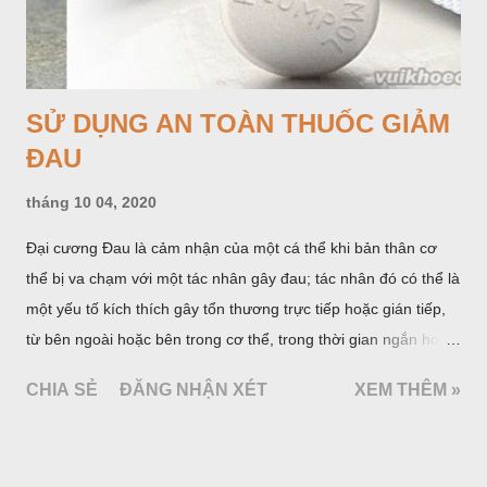
từ bên ngoài hoặc bên trong cơ thể, trong thời gian ngắn hoặc
dài. Ở con người, đau là triệu chứng sớm nhất báo hiệu bệnh
CHIA SẺ
ĐĂNG NHẬN XÉT
XEM THÊM »
tật nhưng cũng còn là triệu chứng tồn lưu trong và sau quá
trình bệnh tật. Triệu chứng đau gồm hai yếu tố cấu thành chủ
yếu là cơ thể (thần kinh) và tâm lý (cảm xúc). Hiệp hội quốc tế
nghiên cứu đau (ISAP, 1979) đã định nghĩa: “đau là một trải
nghiệm cảm giác và cảm xúc khó chịu kết hợp với một tổn
thương của mô hiện tại hoặc sẽ xảy ra, hoặc được mô tả bằng
các ngôn từ về tổn thương đó”.