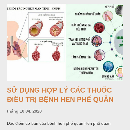
SỬ DỤNG HỢP LÝ CÁC THUỐC
ĐIỀU TRỊ BỆNH HEN PHẾ QUẢN
tháng 10 04, 2020
Đặc điểm cơ bản của bệnh hen phế quản Hen phế quản
(HPQ) là hội chứng viêm mạn tính đường hô hấp, có sự tham
gia của nhiều loại tế bào gây viêm cùng với các kích thích khác
làm tăng phản ứng phế quản, gây nên tình trạng co thắt, phù
nề, tăng xuất tiết phế quản, làm tắc nghẽn phế quản. Biểu hiện
CHIA SẺ
ĐĂNG NHẬN XÉT
XEM THÊM »
lâm sàng của HPQ là cơn khó thở khò khè, chủ yếu là khó thở
ra; những biểu hiện này có thể hồi phục tự nhiên hoặc do dùng
thuốc.