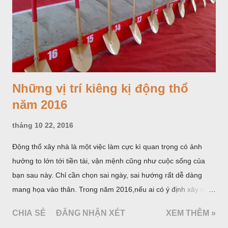
hưởng to lớn tới tiền tài, vận mệnh cũng như cuộc sống của
bạn sau này. Chỉ cần chọn sai ngày, sai hướng rất dễ dàng
mang họa vào thân. Trong năm 2016,nếu ai có ý định xây nhà
thì tuyệt đối không được động thổ vào những vị trí sau: Tam
CHIA SẺ
ĐĂNG NHẬN XÉT
XEM THÊM »
sát, Thái tuế, Hắc vị, Hoàng vị.
Được tạo bởi Blogger
Vui Khỏe Có Ích