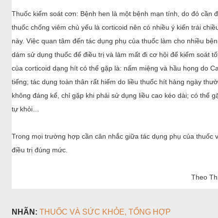
điều trị đúng mức.
Theo Th
NHÃN:
THUỐC VÀ SỨC KHỎE
TỔNG HỢP
CHIA SẺ
Nhận xét