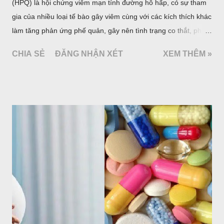
SỬ DỤNG THUỐC TRONG THỜI
KỲ MANG THAI VÀ CHO CON BÚ
tháng 10 03, 2020
Thời kỳ mang thai Tổ chức Y tế thế giới định nghĩa thời kỳ
mang thai bình thường là thời gian trong khoảng 38 tới 42 tuần
kể từ khi trứng được thụ tinh. Thai kỳ thường được chia làm ba
giai đoạn theo mỗi 3 tháng và ảnh hưởng của thuốc đến thai
nhi khác nhau ở mỗi giai đoạn.