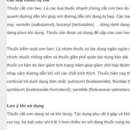
symbicort (budesonide-formoterol); seretide (fluticasone-salmeterol
Lưu ý khi sử dụng
Thuốc cắt cơn dạng xịt và khí dung: Tác dụng phụ rất ít gặp và kh
run tay, hạ kali máu với tỉ lệ ít hơn nhiều so với dùng thuốc cùng 
Thuốc kiểm soát cơn: Bệnh hen là một bệnh mạn tính, do đó cần đ
thuốc chống viêm chủ yếu là corticoid nên có nhiều ý kiến trái ch
này. Việc quan tâm đến tác dụng phụ của thuốc làm cho nhiều bện
dám sử dụng thuốc để điều trị và làm mất đi cơ hội để kiểm soát 
của corticoid dạng hít có thể gặp là: nấm miệng và hầu họng do C
tiếng; tác dụng toàn thân rất hiếm do liều thuốc hít hàng ngày th
không đáng kể, chỉ gặp khi phải sử dụng liều cao kéo dài; có thể 
tự khỏi…
Trong mọi trường hợp cần cân nhắc giữa tác dụng phụ của thuốc v