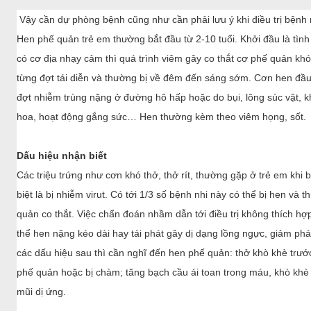
quản co thắt. Việc chẩn đoán nhầm dẫn tới điều trị không thích h
thể hen nặng kéo dài hay tái phát gây dị dạng lồng ngực, giảm phát 
các dấu hiệu sau thì cần nghĩ đến hen phế quản: thở khò khè trướ
phế quản hoặc bị chàm; tăng bạch cầu ái toan trong máu, khò khè
mũi dị ứng.
Lưu ý khi dùng thuốc
Điều trị hen ở trẻ em chúng ta cần chú ý điều trị dự phòng là công v
cơn hen cấp cần xử trí nhanh chóng và theo dõi chặt chẽ. Loại bỏ
hoa, bụi nhà, nấm mốc… giảm phơi nhiễm với các yếu tố nguy cơ k
các cháu tiếp xúc với bụi khói đặc biệt là khói thuốc lá; nên tiê
cho bệnh nhân.
Điều trị dự phòng tốt nhất bằng thuốc nhóm corticoid dạng hít, c
liều ban đầu dùng liều thấp. Tăng tới liều trung bình hoặc liều ca