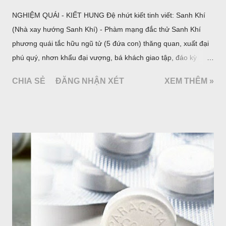
SỬ DỤNG AN TOÀN THUỐC GIẢM
ĐAU
tháng 10 04, 2020
Đại cương Đau là cảm nhận của một cá thể khi bản thân cơ
thể bị va chạm với một tác nhân gây đau; tác nhân đó có thể là
một yếu tố kích thích gây tổn thương trực tiếp hoặc gián tiếp,