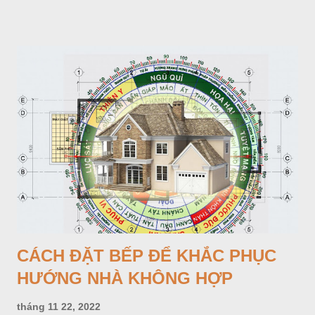
CÁCH ĐẶT BẾP ĐỂ KHẮC PHỤC
HƯỚNG NHÀ KHÔNG HỢP
tháng 11 22, 2022
NGHIỆM QUÁI - KIẾT HUNG Đệ nhứt kiết tinh viết: Sanh Khí
(Nhà xay hướng Sanh Khí) - Phàm mạng đắc thử Sanh Khí
phương quái tắc hữu ngũ tử (5 đứa con) thăng quan, xuất đại
phú quý, nhơn khẩu đại vượng, bá khách giao tập, đáo kỳ
ngoạt tất đắc đại tài (là đến năm và tháng Hợi, Mẹo, Mùi đặng
CHIA SẺ
ĐĂNG NHẬN XÉT
XEM THÊM »
đại phát tài). Đệ nhị kiết tỉnh viết: Thiên Y (Nhà xay hướng
Thiên Y) - Nhược phu thê hợp đắc thử cập lai lộ phòng trang,
tạo hướng Thiên Y Phương. Sanh hữu tam tử, phú hữu thiên
kim, gia vô tật bệnh, nhơn khẩu, điền súc đại vượng. Đáo kỳ
niên đắc tài. Đến các năm tháng Thìn, Tuất, Sửu, Mùi có tài.