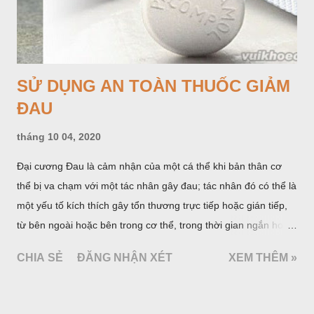
SỬ DỤNG AN TOÀN THUỐC GIẢM
ĐAU
tháng 10 04, 2020
Đại cương Đau là cảm nhận của một cá thể khi bản thân cơ
thể bị va chạm với một tác nhân gây đau; tác nhân đó có thể là
một yếu tố kích thích gây tổn thương trực tiếp hoặc gián tiếp,
từ bên ngoài hoặc bên trong cơ thể, trong thời gian ngắn hoặc
dài. Ở con người, đau là triệu chứng sớm nhất báo hiệu bệnh
CHIA SẺ
ĐĂNG NHẬN XÉT
XEM THÊM »
tật nhưng cũng còn là triệu chứng tồn lưu trong và sau quá
trình bệnh tật. Triệu chứng đau gồm hai yếu tố cấu thành chủ
yếu là cơ thể (thần kinh) và tâm lý (cảm xúc). Hiệp hội quốc tế