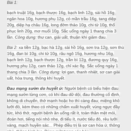
Bài 1:
bạch truật 16g, bạch thược 16g, bạch linh 12g, sài hồ 16g,
ngân hoa 10g, hương phụ 12g, cỏ mần trầu 16g, tang diệp
20g, diệp hạ châu 16g, long đởm thảo 10g, chi tử 10g, thổ
phục linh 20g, mơ muối 10g. Sắc uống ngày 1 thang chia 3
lần.
Công dụng:
thư can, giải uất, thuận khí giảm đau.
Bài 2:
xa tiền 12g, bạc hà 12g, sài hồ 16g, sơn tra 12g, sơn thù
16g, đan bì 10g, chi tử 10g, râu ngô 15g, hương nhu 16g,
bạch linh 12g, bạch thược 12g, trần bì 12g, đương quy 16g,
hương phụ 12g, cam thảo 12g, chỉ xác 8g. Sắc uống ngày 1
thang chia 3 lần.
Công dụng:
lợi gan, thanh nhiệt, sơ can giải
uất, hòa trung, thông khí huyết.
Đau mạng sườn do huyết ứ:
Người bệnh có biểu hiện đau
mạng sườn từng cơn, có khi đau dữ dội, đau thường cố định,
không di chuyển, thở mạnh hoặc ho thì càng đau; miệng khô
lưỡi đỏ, kèm theo có những chấm xuất huyết; vùng ngực đầy
tức, khó thở, người bệnh ăn uống rất ít, toàn thân mệt mỏi,
đoản hơi, tiếng nói nhỏ nhẹ, đi tiểu ít, nước tiểu đỏ, rêu lưỡi
vàng, mạch huyền sác... Phép điều trị là sơ can hóa ứ, thông