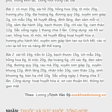
phủ, thông kinh lạc. Dùng một trong các bài:
Bài 1:
cỏ mực 20g, sài hồ 20g, hồng hoa 10g, tô mộc 20g,
hương phụ 10g, đại hoàng 6g, đương quy 16g, xuyên sơn giáp
2g, ích mẫu 16g; kê huyết đằng, đinh lăng, đan sâm mỗi vị
15g, sâm đại hành 16g, bạch thược 15g, chỉ xác 5g, cam thảo
12g. Sắc uống ngày 1 thang chia 3 lần.
Công dụng:
sài hồ sơ
can; hồng hoa, tô mộc, kê huyết đằng hoạt huyết hóa ứ;
hương phụ hành khí; xuyên sơn giáp làm tan sự tích kết; các vị
còn lại bổ trợ và nâng đỡ thể trạng.
Bài 2:
sài hồ 16g, trần bì 12g, bạch thược 15g, ích mẫu 16g,
hồng hoa 6g, tô mộc 20g, đại hoàng 6g, chỉ xác 8g, đan sâm
16g, đương quy 16g, rau má 20g, xuyên sơn giáp 2g, xuyên
khung 12g, đinh lăng 20g, nhân trần 10g, cam thảo 12g, sinh
khương 4g, bán hạ chế 10g. Sắc uống ngày 1 thang chia 3
lần.
Công dụng:
hoạt huyết hóa ứ, sơ can thuận khí, thông lợi
gan mật.
Theo
Lương y
Trịnh Văn Sỹ-
suckhoedoisong.vn
NHÃN:
THUỐC VÀ SỨC KHỎE
TỔNG HỢP