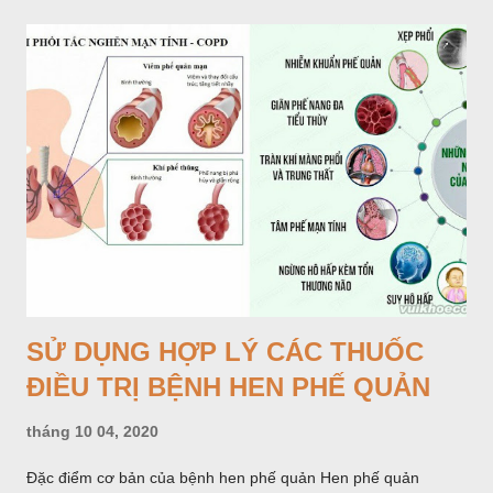
nghiên cứu đau (ISAP, 1979) đã định nghĩa: “đau là một trải
nghiệm cảm giác và cảm xúc khó chịu kết hợp với một tổn
thương của mô hiện tại hoặc sẽ xảy ra, hoặc được mô tả bằng
các ngôn từ về tổn thương đó”.
SỬ DỤNG HỢP LÝ CÁC THUỐC
ĐIỀU TRỊ BỆNH HEN PHẾ QUẢN
tháng 10 04, 2020
Đặc điểm cơ bản của bệnh hen phế quản Hen phế quản