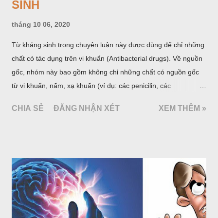
SINH
tháng 10 06, 2020
Từ kháng sinh trong chuyên luận này được dùng để chỉ những
chất có tác dụng trên vi khuẩn (Antibacterial drugs). Về nguồn
gốc, nhóm này bao gồm không chỉ những chất có nguồn gốc
từ vi khuẩn, nấm, xạ khuẩn (ví dụ: các penicilin, các
cephalosporin, các aminoglycosid...) như định nghĩa trước kia
CHIA SẺ
ĐĂNG NHẬN XÉT
XEM THÊM »
mà cả những chất có nguồn gốc hoàn toàn do tổng hợp hóa
dược (cotrimoxazol, fluoroquinolon...). Thuốc kháng sinh là
nhóm thuốc có vai trò rất quan trọng trong chăm sóc sức khoẻ,
đặc biệt là ở những nước có tỷ lệ bệnh nhiễm khuẩn cao như
Việt Nam. Tuy nhiên đây lại là một nhóm thuốc bị lạm dụng
nhiều nhất. Hậu quả làm gia tăng tỷ lệ kháng kháng sinh và
mất đi những thuốc có chỉ số Hiệu quả/An toàn cao trong điều
trị nhiễm khuẩn trong khi số kháng sinh mới được đưa thêm