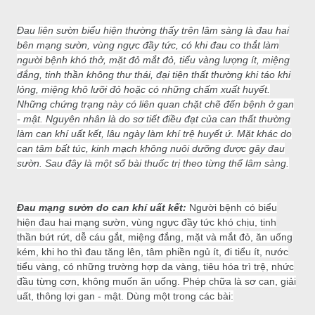
Đau liên sườn biểu hiện thường thấy trên lâm sàng là đau hai
bên mạng sườn, vùng ngực đầy tức, có khi đau co thắt làm
người bệnh khó thở, mặt đỏ mắt đỏ, tiểu vàng lượng ít, miệng
đắng, tinh thần không thư thái, đại tiện thất thường khi táo khi
lỏng, miệng khô lưỡi đỏ hoặc có những chấm xuất huyết.
Những chứng trạng này có liên quan chặt chẽ đến bệnh ở gan
- mật. Nguyên nhân là do sơ tiết điều đạt của can thất thường
làm can khí uất kết, lâu ngày làm khí trệ huyết ứ. Mặt khác do
can tâm bất túc, kinh mạch không nuôi dưỡng được gây đau
sườn. Sau đây là một số bài thuốc trị theo từng thể lâm sàng.
Đau mạng sườn do can khí uất kết:
Người bệnh có biểu
hiện đau hai mạng sườn, vùng ngực đầy tức khó chịu, tinh
thần bứt rứt, dễ cáu gắt, miệng đắng, mặt và mắt đỏ, ăn uống
kém, khi ho thì đau tăng lên, tâm phiền ngủ ít, đi tiểu ít, nước
tiểu vàng, có những trường hợp da vàng, tiêu hóa trì trệ, nhức
đầu từng cơn, không muốn ăn uống. Phép chữa là sơ can, giải
uất, thông lợi gan - mật. Dùng một trong các bài: