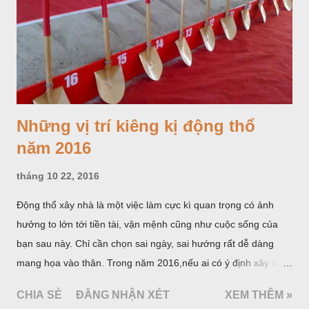
nước thường xuyên còn làm tăng một số chất độc hại như:
Thạch tín, Nitrat, Flo. Như vậy, chúng ta không nên uống nước
đun lại nhiều lần. Điều này là không tốt cho sức khỏe.
Những vị trí kiêng kị động thổ
năm 2016
tháng 10 22, 2016
Động thổ xây nhà là một việc làm cực kì quan trọng có ảnh
hưởng to lớn tới tiền tài, vận mệnh cũng như cuộc sống của
bạn sau này. Chỉ cần chọn sai ngày, sai hướng rất dễ dàng
mang họa vào thân. Trong năm 2016,nếu ai có ý định xây nhà
thì tuyệt đối không được động thổ vào những vị trí sau: Tam
CHIA SẺ
ĐĂNG NHẬN XÉT
XEM THÊM »
sát, Thái tuế, Hắc vị, Hoàng vị.