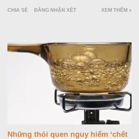
tuổi). Riêng với nhóm tuổi 1 - 12, nhiều tài liệu chia thành 2
CHIA SẺ
ĐĂNG NHẬN XÉT
XEM THÊM »
nhóm: Nhóm trước tuổi đi học từ 1 - 5 tuổi và nhóm trẻ lớn từ 6
- 12 tuổi. Từ 12 tuổi trở lên, chỉ định và liều lượng thuốc được
tính như với người lớn trưởng thành hoặc được chỉ dẫn trong
từng trường hợp cụ thể. Cách phân loại này phản ánh sự thay
đổi về mặt sinh học qua từng giai đoạn và liên quan nhiều đến
việc lựa chọn và sử dụng thuốc trong nhi khoa.
Những thói quen nguy hiểm ‘chết