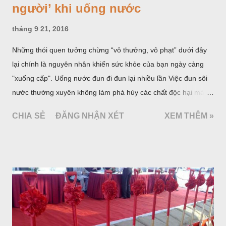
người’ khi uống nước
tháng 9 21, 2016
Những thói quen tưởng chừng “vô thưởng, vô phạt” dưới đây
lại chính là nguyên nhân khiến sức khỏe của bạn ngày càng
"xuống cấp". Uống nước đun đi đun lại nhiều lần Việc đun sôi
nước thường xuyên không làm phá hủy các chất độc hại mà
làm tăng nồng độ và những thay đổi hoá học không tốt cho
CHIA SẺ
ĐĂNG NHẬN XÉT
XEM THÊM »
sức khoẻ sẽ xảy ra. Trong nước thông thường có chứa hàm
lượng nhỏ nitrat và một số kim loại nặng như chì, cadimium…
Sau khi nước đun nóng trong thời gian dài, do quá trình thuỷ
phân không ngừng bốc hơi, nồng độ nitrat và các kim loại nặng
trong nước sẽ tăng lên. Uống nước đun đi đun lại nhiều lần là
một trong những thói quen cần loại bỏ Chẳng hạn như canxi,
gây ra sự hình thành của sỏi trong cơ thể, trở thành có hại,
nếu nước đó được tiêu thụ thường xuyên. Ngoài ra việc đun lại