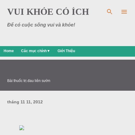
Chuyển đến nội dung chính
VUI KHỎE CÓ ÍCH
Để có cuộc sống vui và khỏe!
Home
Các mục chính▼
Giới Thiệu
Bài thuốc trị đau liên sườn
tháng 11 11, 2012