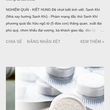
NGHIỆM QUÁI - KIẾT HUNG Đệ nhứt kiết tinh viết: Sanh Khí
(Nhà xay hướng Sanh Khí) - Phàm mạng đắc thử Sanh Khí
phương quái tắc hữu ngũ tử (5 đứa con) thăng quan, xuất đại
phú quý, nhơn khẩu đại vượng, bá khách giao tập, đáo kỳ
ngoạt tất đắc đại tài (là đến năm và tháng Hợi, Mẹo, Mùi đặng
CHIA SẺ
ĐĂNG NHẬN XÉT
XEM THÊM »
đại phát tài). Đệ nhị kiết tỉnh viết: Thiên Y (Nhà xay hướng
Thiên Y) - Nhược phu thê hợp đắc thử cập lai lộ phòng trang,
tạo hướng Thiên Y Phương. Sanh hữu tam tử, phú hữu thiên
kim, gia vô tật bệnh, nhơn khẩu, điền súc đại vượng. Đáo kỳ
niên đắc tài. Đến các năm tháng Thìn, Tuất, Sửu, Mùi có tài.