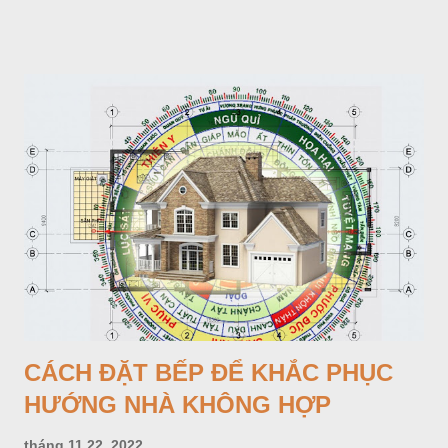
mới phát hiện trên 100 000 người và số người bệnh có ít nhất
một cơn động kinh trong cuộc đời là 5%. Tài liệu của Tổ chức
Y tế thế giới (WHO) và Liên hội quốc tế chống động kinh
(ILAE) cho biết hiện ước tính có 50 triệu người bệnh động kinh
trên thế giới trong đó 80% thuộc các nước đang phát triển. Ở
các nước phát triển tỷ lệ mới phát hiện hàng năm là 24 - 53 đối
với 100 000 người, còn ở các nước đang phát triển là 49,3 -
190 đối với 100 000 người.
CÁCH ĐẶT BẾP ĐỂ KHẮC PHỤC
HƯỚNG NHÀ KHÔNG HỢP
tháng 11 22, 2022