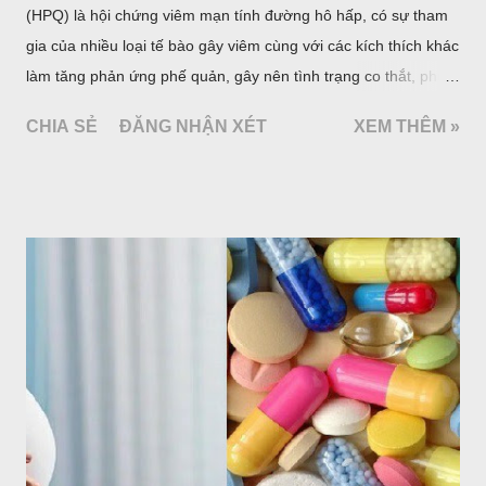
(HPQ) là hội chứng viêm mạn tính đường hô hấp, có sự tham
gia của nhiều loại tế bào gây viêm cùng với các kích thích khác
làm tăng phản ứng phế quản, gây nên tình trạng co thắt, phù
nề, tăng xuất tiết phế quản, làm tắc nghẽn phế quản. Biểu hiện
CHIA SẺ
ĐĂNG NHẬN XÉT
XEM THÊM »
lâm sàng của HPQ là cơn khó thở khò khè, chủ yếu là khó thở
ra; những biểu hiện này có thể hồi phục tự nhiên hoặc do dùng
thuốc.