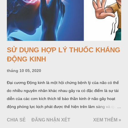
vào thị trường rất ít. Cách tốt nhất để giảm tỷ lệ kháng kháng
sinh là tuân thủ các nguyên tắc sử dụng kháng sinh hợp lý.
SỬ DỤNG HỢP LÝ THUỐC KHÁNG
ĐỘNG KINH
tháng 10 05, 2020
Đại cương Động kinh là một hội chứng bệnh lý của não có thể
do nhiều nguyên nhân khác nhau gây ra có đặc điểm là sự tái
diễn của các cơn kích thích tế bào thần kinh ở não gây hoạt
động phóng lực kịch phát được thể hiện trên lâm sàng và qua
một số xét nghiệm cận lâm sàng đặc hiệu. Khoảng 1% dân số
CHIA SẺ
ĐĂNG NHẬN XÉT
XEM THÊM »
thế giới mắc động kinh. Hàng năm ước có 20 - 25 trường hợp