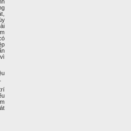
nh
ng
t,
ùy
ài
mm
có
ệp
ẩn
vì
ệu
.
rí
ếu
ệm
át