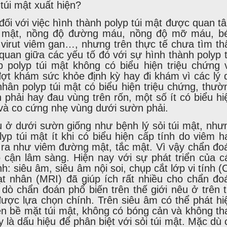
túi mật xuất hiện?
 đối với việc hình thành polyp túi mật được quan t
n mật, nồng độ đường máu, nồng độ mỡ máu, b
 virut viêm gan…, nhưng trên thực tế chưa tìm th
uan giữa các yếu tố đó với sự hình thành polyp t
 polyp túi mật không có biểu hiện triệu chứng 
đợt khám sức khỏe định kỳ hay đi khám vì các lý 
ân polyp túi mật có biểu hiện triệu chứng, thườ
 phải hay đau vùng trên rốn, một số ít có biểu hi
và co cứng nhẹ vùng dưới sườn phải.
 ở dưới sườn giống như bệnh lý sỏi túi mật, như
lyp túi mật ít khi có biểu hiện cấp tính do viêm h
 ra như viêm đường mật, tắc mật. Vì vậy chẩn đo
cận lâm sàng. Hiện nay với sự phát triển của c
: siêu âm, siêu âm nội soi, chụp cắt lớp vi tính (
t nhân (MRI) đã giúp ích rất nhiều cho chẩn đo
 dò chẩn đoán phổ biến trên thế giới nêu ở trên t
ược lựa chọn chính. Trên siêu âm có thể phát hi
n bề mặt túi mật, không có bóng cản và không th
y là dấu hiệu để phân biệt với sỏi túi mật. Mặc dù 