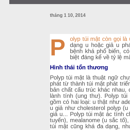
tháng 1 10, 2014
P
olyp túi mật còn gọi l
dạng u hoặc giả u phá
bệnh khá phổ biến, có
biệt đáng kể về tỷ lệ 
Hình thái tổn thương
Polyp túi mật là thuật ngữ ch
phát từ thành túi mật phát triể
bản chất cấu trúc khác nhau, 
lành tính (ung thư). Polyp t
gồm có hai loại: u thật như ad
u giả như cholesterol polyp (
giả u... Polyp túi mật ác tín
tuyến), mealanome (u sắc tố),
túi mật cũng khá đa dạng, nh