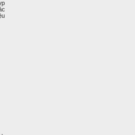
yp
ác
ệu