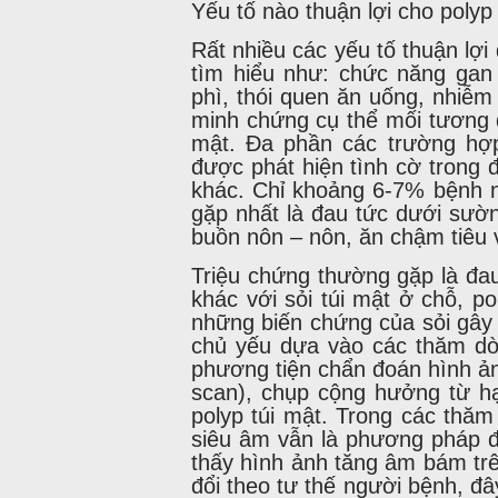
Yếu tố nào thuận lợi cho polyp 
Rất nhiều các yếu tố thuận lợi
tìm hiểu như: chức năng ga
phì, thói quen ăn uống, nhiễm
minh chứng cụ thể mối tương q
mật. Đa phần các trường hợp
được phát hiện tình cờ trong 
khác. Chỉ khoảng 6-7% bệnh nh
gặp nhất là đau tức dưới sườn
buồn nôn – nôn, ăn chậm tiêu 
Triệu chứng thường gặp là đau
khác với sỏi túi mật ở chỗ, po
những biến chứng của sỏi gây
chủ yếu dựa vào các thăm dò 
phương tiện chẩn đoán hình ảnh
scan), chụp cộng hưởng từ hạ
polyp túi mật. Trong các thăm
siêu âm vẫn là phương pháp đ
thấy hình ảnh tăng âm bám trê
đổi theo tư thế người bệnh, đâ