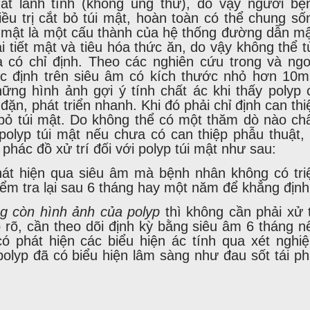
ất lành tính (không ung thư), do vậy người bệ
ều trị cắt bỏ túi mật, hoàn toàn có thể chung số
úi mật là một cấu thành của hệ thống đường dẫn mậ
ài tiết mật và tiêu hóa thức ăn, do vậy không thể t
a có chỉ định. Theo các nghiên cứu trong và ngo
xác định trên siêu âm có kích thước nhỏ hơn 10
hững hình ảnh gợi ý tính chất ác khi thấy polyp 
đặn, phát triển nhanh. Khi đó phải chỉ định can thi
 bỏ túi mật. Do không thể có một thăm dò nào ch
olyp túi mật nếu chưa có can thiệp phẫu thuật, 
phác đồ xử trí đối với polyp túi mật như sau:
át hiện qua siêu âm mà bệnh nhân không có tri
iểm tra lại sau 6 tháng hay một năm để khẳng định
ng còn hình ảnh của polyp
thì không cần phải xử t
 rõ, cần theo dõi định kỳ bằng siêu âm 6 tháng n
ó phát hiện các biểu hiện ác tính qua xét nghi
lyp đã có biểu hiện lâm sàng như đau sốt tái ph