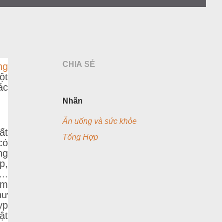
CHIA SẺ
ng
ột
ác
Nhãn
Ăn uống và sức khỏe
ất
Tổng Hợp
có
ng
p,
..
êm
hư
yp
ật