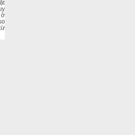
ật
uy
 ở
so
từ