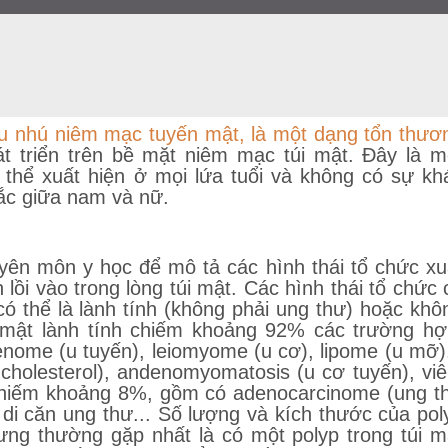
à u nhú niêm mạc tuyến mật, là một dạng tổn thươ
t triển trên bề mặt niêm mạc túi mật. Đây là m
 thể xuất hiện ở mọi lứa tuổi và không có sự kh
mắc giữa nam và nữ.
uyên môn y học để mô tả các hình thái tổ chức xu
n lồi vào trong lòng túi mật. Các hình thái tổ chức 
có thể là lành tính (không phải ung thư) hoặc khô
úi mật lành tính chiếm khoảng 92% các trường hợ
enome (u tuyến), leiomyome (u cơ), lipome (u mỡ).
u cholesterol), andenomyomatosis (u cơ tuyến), vi
h chiếm khoảng 8%, gồm có adenocarcinome (ung t
 di căn ung thư... Số lượng và kích thước của pol
ưng thường gặp nhất là có một polyp trong túi m