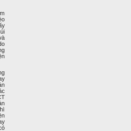
âm
éo
ấy
úi
và
do
ng
ện
ng
ay
án
ác
CT
án
hì
ện
ay
có