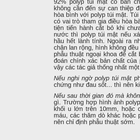
92% polyp túi mật có bản ch
không cần đến sự can thiệp đi
hòa bình với polyp túi mật. T
có vai trò tham gia điều hòa b
tiện tiến hành cắt bỏ khi chư
nước thì polyp túi mật nếu 
hầu hết lành tính. Ngoài ra n
chân lan rộng, hình không đều 
phẫu thuật ngoại khoa để cắt
đoán chính xác bản chất của p
vậy các tác giả thống nhất một 
Nếu nghi ngờ polyp túi mật
ph
chứng như đau sốt... thì nên k
Nếu sau thời gian đó mà khô
gì. Trường hợp hình ảnh polyp
khối u lớn trên 10mm, hoặc c
máu, các thăm dò khác hoặc po
nên chỉ định phẫu thuật sớm.