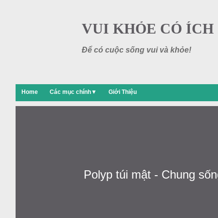
VUI KHỎE CÓ ÍCH
Để có cuộc sống vui và khỏe!
Home
Các mục chính▼
Giới Thiệu
Polyp túi mật - Chung sốn