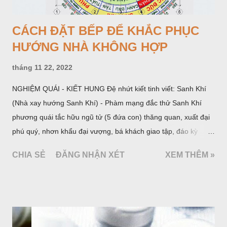
CÁCH ĐẶT BẾP ĐỂ KHẮC PHỤC
HƯỚNG NHÀ KHÔNG HỢP
tháng 11 22, 2022
NGHIỆM QUÁI - KIẾT HUNG Đệ nhứt kiết tinh viết: Sanh Khí
(Nhà xay hướng Sanh Khí) - Phàm mạng đắc thử Sanh Khí
phương quái tắc hữu ngũ tử (5 đứa con) thăng quan, xuất đại
phú quý, nhơn khẩu đại vượng, bá khách giao tập, đáo kỳ
ngoạt tất đắc đại tài (là đến năm và tháng Hợi, Mẹo, Mùi đặng
CHIA SẺ
ĐĂNG NHẬN XÉT
XEM THÊM »
đại phát tài). Đệ nhị kiết tỉnh viết: Thiên Y (Nhà xay hướng
Thiên Y) - Nhược phu thê hợp đắc thử cập lai lộ phòng trang,
tạo hướng Thiên Y Phương. Sanh hữu tam tử, phú hữu thiên
kim, gia vô tật bệnh, nhơn khẩu, điền súc đại vượng. Đáo kỳ
niên đắc tài. Đến các năm tháng Thìn, Tuất, Sửu, Mùi có tài.