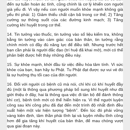
đến sự tuần hoàn ác tính, cũng chính là cơ lý khiến con người
già yếu đi. Vì vậy nếu con người muốn khỏe mạnh không già
yếu thì phải: 1) Giảm thiểu chất cặn bã trong cơ thể; 2) Tăng
cường sự thông suốt của các đường kinh mạch; 3) Tăng
cường khí huyết trong cơ thể.
14. Tin tưởng vào thuốc, tin tưởng vào số liệu kiểm tra, không
bằng tin tưởng vào cảm giác của bản thân, tin tưởng rằng
chính mình có đầy đủ năng lực để điều tiết. Nhưng trước hết
bạn cần phải là người đắc đạo (trí huệ đã khai mở), mới có thể
phân biệt được hết thảy những điều này.
15. Sự khỏe mạnh, khởi đầu từ việc điều hòa tâm tính. Vì sức
khỏe của bạn, bạn hãy tu Phật. Tu Phật đạt được sự vui vẻ đó
là sự hưởng thụ tối cao của đời người.
16. Đối với người có bệnh cũ mà nói, chỉ khi có khí huyết đầy
đủ (một là thông qua phương pháp bổ sung khí huyết như đã
giới thiệu ở đây, hai là thông qua việc đi tản bộ để đánh thông
khí cơ), bệnh tình mới có thể hiển hiện ra. Vì thế người luyện
công sau khi công phu đã đạt đến một trình độ nhất định đều
xuất hiện một vài hiện tượng “bệnh”. Đến lúc đó phải vững
vàng kiên định, tâm thần phải tĩnh lại và luyện nhiều tĩnh công
hơn để gia tăng khí huyết của bản thân, để mau chóng vượt
qua giai đoạn này.