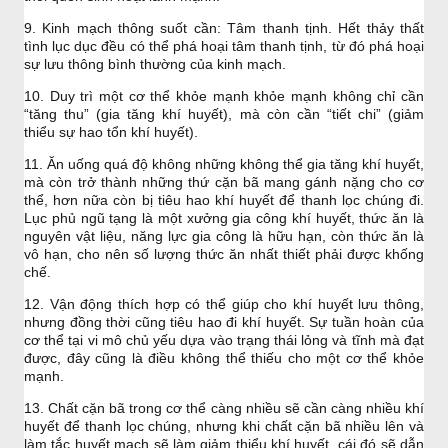
9. Kinh mạch thông suốt cần: Tâm thanh tịnh. Hết thảy thất
tình lục dục đều có thể phá hoại tâm thanh tịnh, từ đó phá hoại
sự lưu thông bình thường của kinh mạch.
10. Duy trì một cơ thể khỏe mạnh khỏe mạnh không chỉ cần
“tăng thu” (gia tăng khí huyết), mà còn cần “tiết chi” (giảm
thiểu sự hao tổn khí huyết).
11. Ăn uống quá độ không những không thể gia tăng khí huyết,
mà còn trở thành những thứ cặn bã mang gánh nặng cho cơ
thể, hơn nữa còn bị tiêu hao khí huyết để thanh lọc chúng đi.
Lục phủ ngũ tạng là một xưởng gia công khí huyết, thức ăn là
nguyên vật liệu, năng lực gia công là hữu hạn, còn thức ăn là
vô hạn, cho nên số lượng thức ăn nhất thiết phải được khống
chế.
12. Vận động thích hợp có thể giúp cho khí huyết lưu thông,
nhưng đồng thời cũng tiêu hao đi khí huyết. Sự tuần hoàn của
cơ thể tại vi mô chủ yếu dựa vào trạng thái lỏng và tĩnh mà đạt
được, đây cũng là điều không thể thiếu cho một cơ thể khỏe
mạnh.
13. Chất cặn bã trong cơ thể càng nhiều sẽ cần càng nhiều khí
huyết để thanh lọc chúng, nhưng khi chất cặn bã nhiều lên và
làm tắc huyết mạch sẽ làm giảm thiểu khí huyết, cái đó sẽ dẫn