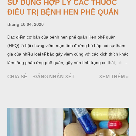
SỬ DỤNG HỢP LÝ CÁC THUỐC
ĐIỀU TRỊ BỆNH HEN PHẾ QUẢN
tháng 10 04, 2020
Đặc điểm cơ bản của bệnh hen phế quản Hen phế quản
(HPQ) là hội chứng viêm mạn tính đường hô hấp, có sự tham
gia của nhiều loại tế bào gây viêm cùng với các kích thích khác
làm tăng phản ứng phế quản, gây nên tình trạng co thắt, phù
nề, tăng xuất tiết phế quản, làm tắc nghẽn phế quản. Biểu hiện
CHIA SẺ
ĐĂNG NHẬN XÉT
XEM THÊM »
lâm sàng của HPQ là cơn khó thở khò khè, chủ yếu là khó thở
ra; những biểu hiện này có thể hồi phục tự nhiên hoặc do dùng
thuốc.