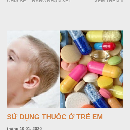
CHIA SẺ
ĐĂNG NHẬN XÉT
XEM THÊM »
SỬ DỤNG THUỐC Ở TRẺ EM
tháng 10 01, 2020