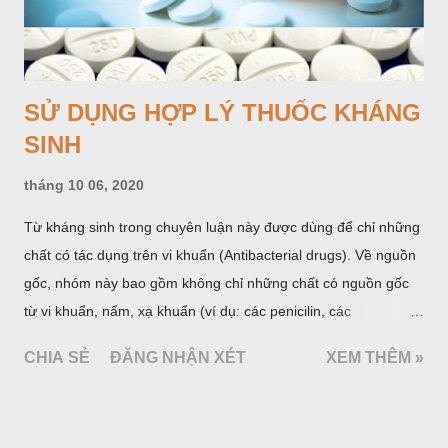
SỬ DỤNG HỢP LÝ THUỐC KHÁNG
SINH
tháng 10 06, 2020
Từ kháng sinh trong chuyên luận này được dùng để chỉ những
chất có tác dụng trên vi khuẩn (Antibacterial drugs). Về nguồn
gốc, nhóm này bao gồm không chỉ những chất có nguồn gốc
từ vi khuẩn, nấm, xạ khuẩn (ví dụ: các penicilin, các
cephalosporin, các aminoglycosid...) như định nghĩa trước kia
CHIA SẺ
ĐĂNG NHẬN XÉT
XEM THÊM »
mà cả những chất có nguồn gốc hoàn toàn do tổng hợp hóa
dược (cotrimoxazol, fluoroquinolon...). Thuốc kháng sinh là
nhóm thuốc có vai trò rất quan trọng trong chăm sóc sức khoẻ,