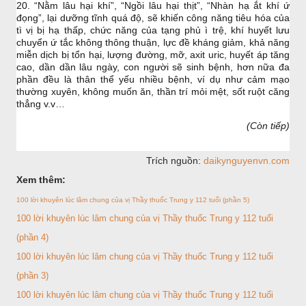
20. “Nằm lâu hại khí”, “Ngồi lâu hại thịt”, “Nhàn hạ ắt khí ứ
đọng”, lại dưỡng tĩnh quá độ, sẽ khiến công năng tiêu hóa của
tì vị bị hạ thấp, chức năng của tạng phủ ì trệ, khí huyết lưu
chuyển ứ tắc không thông thuận, lực đề kháng giảm, khả năng
miễn dịch bị tổn hại, lượng đường, mỡ, axit uric, huyết áp tăng
cao, dần dần lâu ngày, con người sẽ sinh bệnh, hơn nữa đa
phần đều là thân thể yếu nhiều bệnh, ví dụ như cảm mạo
thường xuyên, không muốn ăn, thần trí mỏi mệt, sốt ruột căng
thẳng v.v…
(Còn tiếp)
Trích nguồn:
daikynguyenvn.com
Xem thêm:
100 lời khuyên lúc lâm chung của vị Thầy thuốc Trung y 112 tuổi (phần 5)
100 lời khuyên lúc lâm chung của vị Thầy thuốc Trung y 112 tuổi
(phần 4)
100 lời khuyên lúc lâm chung của vị Thầy thuốc Trung y 112 tuổi
(phần 3)
100 lời khuyên lúc lâm chung của vị Thầy thuốc Trung y 112 tuổi