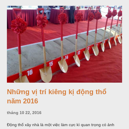
phân không ngừng bốc hơi, nồng độ nitrat và các kim loại nặng
trong nước sẽ tăng lên. Uống nước đun đi đun lại nhiều lần là
một trong những thói quen cần loại bỏ Chẳng hạn như canxi,
gây ra sự hình thành của sỏi trong cơ thể, trở thành có hại,
nếu nước đó được tiêu thụ thường xuyên. Ngoài ra việc đun lại
nước thường xuyên còn làm tăng một số chất độc hại như:
Thạch tín, Nitrat, Flo. Như vậy, chúng ta không nên uống nước
đun lại nhiều lần. Điều này là không tốt cho sức khỏe.
Những vị trí kiêng kị động thổ
năm 2016
tháng 10 22, 2016
Động thổ xây nhà là một việc làm cực kì quan trọng có ảnh