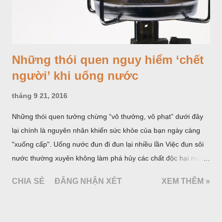
Những thói quen nguy hiểm ‘chết
người’ khi uống nước
tháng 9 21, 2016
Những thói quen tưởng chừng “vô thưởng, vô phạt” dưới đây
lại chính là nguyên nhân khiến sức khỏe của bạn ngày càng
"xuống cấp". Uống nước đun đi đun lại nhiều lần Việc đun sôi
nước thường xuyên không làm phá hủy các chất độc hại mà
làm tăng nồng độ và những thay đổi hoá học không tốt cho
CHIA SẺ
ĐĂNG NHẬN XÉT
XEM THÊM »
sức khoẻ sẽ xảy ra. Trong nước thông thường có chứa hàm
lượng nhỏ nitrat và một số kim loại nặng như chì, cadimium…
Sau khi nước đun nóng trong thời gian dài, do quá trình thuỷ