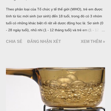
Theo phân loại của Tổ chức y tế thế giới (WHO), trẻ em được
tính từ lúc mới sinh (sơ sinh) đến 18 tuổi, trong đó có 3 nhóm
tuổi có những khác biệt rõ rệt về dược động học là: Sơ sinh (0
- 28 ngày tuổi), nhũ nhi (1 - 12 tháng tuổi) và trẻ em (1 - 12
tuổi). Riêng với nhóm tuổi 1 - 12, nhiều tài liệu chia thành 2
CHIA SẺ
ĐĂNG NHẬN XÉT
XEM THÊM »
nhóm: Nhóm trước tuổi đi học từ 1 - 5 tuổi và nhóm trẻ lớn từ 6
- 12 tuổi. Từ 12 tuổi trở lên, chỉ định và liều lượng thuốc được
tính như với người lớn trưởng thành hoặc được chỉ dẫn trong
từng trường hợp cụ thể. Cách phân loại này phản ánh sự thay
đổi về mặt sinh học qua từng giai đoạn và liên quan nhiều đến
việc lựa chọn và sử dụng thuốc trong nhi khoa.