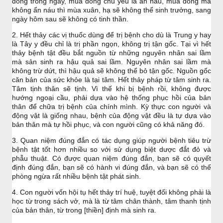
đông trong ngày, mùa đông chủ yếu là ẩn náu, mùa đông mà
không ẩn náu thì mùa xuân, hạ sẽ không thể sinh trưởng, sang
ngày hôm sau sẽ không có tinh thần.
2. Hết thảy các vị thuốc dùng để trị bệnh cho dù là Trung y hay
là Tây y đều chỉ là trị phần ngọn, không trị tận gốc. Tại vì hết
thảy bệnh tật đều bắt nguồn từ những nguyên nhân sai lầm
mà sản sinh ra hậu quả sai lầm. Nguyên nhân sai lầm mà
không trừ dứt, thì hậu quả sẽ không thể bỏ tận gốc. Nguồn gốc
căn bản của sức khỏe là tại tâm. Hết thảy pháp từ tâm sinh ra.
Tâm tịnh thân sẽ tịnh. Vì thế khi bị bệnh rồi, không được
hướng ngoại cầu, phải dựa vào hệ thống phục hồi của bản
thân để chữa trị bệnh của chính mình. Kỳ thực con người và
động vật là giống nhau, bệnh của động vật đều là tự dựa vào
bản thân mà tự hồi phục, và con người cũng có khả năng đó.
3. Quan niệm đúng đắn có tác dụng giúp người bệnh tiêu trừ
bệnh tật tốt hơn nhiều so với sử dụng biệt dược đắt đỏ và
phẫu thuật. Có được quan niệm đúng đắn, bạn sẽ có quyết
định đúng đắn, bạn sẽ có hành vi đúng đắn, và bạn sẽ có thể
phòng ngừa rất nhiều bệnh tật phát sinh.
4. Con người vốn hội tụ hết thảy trí huệ, tuyệt đối không phải là
học từ trong sách vở, mà là từ tâm chân thành, tâm thanh tịnh
của bản thân, từ trong [thiền] định mà sinh ra.