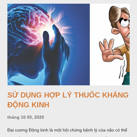
đặc biệt là ở những nước có tỷ lệ bệnh nhiễm khuẩn cao như
Việt Nam. Tuy nhiên đây lại là một nhóm thuốc bị lạm dụng
nhiều nhất. Hậu quả làm gia tăng tỷ lệ kháng kháng sinh và
mất đi những thuốc có chỉ số Hiệu quả/An toàn cao trong điều
trị nhiễm khuẩn trong khi số kháng sinh mới được đưa thêm
vào thị trường rất ít. Cách tốt nhất để giảm tỷ lệ kháng kháng
sinh là tuân thủ các nguyên tắc sử dụng kháng sinh hợp lý.
SỬ DỤNG HỢP LÝ THUỐC KHÁNG
ĐỘNG KINH
tháng 10 05, 2020
Đại cương Động kinh là một hội chứng bệnh lý của não có thể