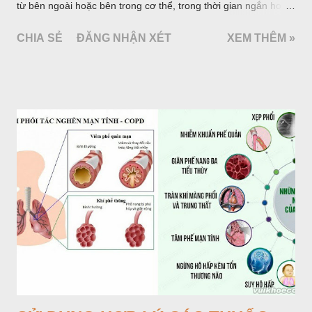
từ bên ngoài hoặc bên trong cơ thể, trong thời gian ngắn hoặc
dài. Ở con người, đau là triệu chứng sớm nhất báo hiệu bệnh
CHIA SẺ
ĐĂNG NHẬN XÉT
XEM THÊM »
tật nhưng cũng còn là triệu chứng tồn lưu trong và sau quá
trình bệnh tật. Triệu chứng đau gồm hai yếu tố cấu thành chủ
yếu là cơ thể (thần kinh) và tâm lý (cảm xúc). Hiệp hội quốc tế
nghiên cứu đau (ISAP, 1979) đã định nghĩa: “đau là một trải
nghiệm cảm giác và cảm xúc khó chịu kết hợp với một tổn
thương của mô hiện tại hoặc sẽ xảy ra, hoặc được mô tả bằng
các ngôn từ về tổn thương đó”.