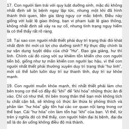
17. Con người làm trái với quy luật dưỡng sinh, mặc dù không
nhất định sẽ bị bệnh ngay lập tức, nhưng một khi đã hình
thành thói quen, liền gia tăng nguy cơ mắc bệnh. Điều này
giống với luật lệ giao thông, bạn vi phạm luật lệ giao thông,
không nhất định sẽ xảy ra sự cố, nhưng tình trạng nguy hiểm
là có thể thấy rất rõ ràng.
18. Tại sao con người nhất thiết phải duy trì trạng thái đói khát
nhất định thì mới có lợi cho dưỡng sinh? Kỳ thực đây chính là
sự vận dụng tuyệt diệu của chữ “Hư”. Đạo gia giảng, hư thì
linh. Chính cái đó cùng với sự khiêm tốn khiến cho con người
tiến bộ, giống như tự mãn khiến con người lạc hậu, vì thế con
người nhất thiết phải thường xuyên duy trì trạng thái “hư linh”,
mới có thể luôn luôn duy trì sự thanh tỉnh, duy trì sự khỏe
mạnh.
19. Con người muốn khỏe mạnh, thì nhất thiết phải làm cho
bên trong cơ thể có đầy đủ “khí” để “khí hóa” những thức ăn đi
vào. Chỉ có như thế, thì bên trong thân thể bạn mới không tích
tụ chất cặn bã, sẽ không có thức ăn thừa bị phóng thích và
phân tán “hư hỏa” gây tổn hại các cơ quan nội tạng trong cơ
thể bạn. Cái “hư hỏa” còn làm tổn hại “khí” của bạn. Vì thế, từ
trên ý nghĩa đó có thể thấy, con người hiện đại bị bệnh, đại đa
số là do ăn uống không điều độ mà thành.