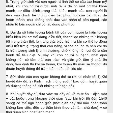
5. Trong giới sinh vật con người là linh thể có cấu tạo hoàn mỹ
nhất, khi con người được sinh ra là đã có một cơ thể khỏe
mạnh; sự điều chỉnh trạng thái khỏe mạnh của con người là
dựa vào chính hệ thống điều tiết phục hồi của bản thân để
hoàn thành, chứ không phải dựa vào nhân tố bên ngoài, các
nhân tố bên ngoài chỉ có tác dụng phụ trợ.
6. Đại đa số hiện tượng bệnh tật của con người là hiện tượng
biểu hiện khi cơ thể đang điều tiết, thanh lọc những thứ không
tốt trong thân thể, là trạng thái biểu hiện ra khi cơ thể tự động
điều tiết trở lại trạng thái cân bằng, vì thế chúng ta nên coi đó
là hiện tượng sinh lý bình thường, chứ không nên coi đó là căn
bệnh để tiêu diệt. Vì vậy khi con người bị bệnh, nhất định
không nên có tâm thái oán trách và giận giữ, tâm lý phải ổn
định, tâm định thì khí sẽ thuận, khí thuận thì máu sẽ thông, khi
thuận huyết thông thì trăm bệnh đều sẽ tiêu tán.
7. Sức khỏe của con người không thể xa rời hai nhân tố: 1) Khí
huyết đầy đủ; 2) Kinh mạch thông suốt ( bao gồm huyết quản
và đường thông bài tiết những thứ cặn bã).
8. Khí huyết đầy đủ dựa vào: sự đầy đủ về thức ăn + dịch mật
+ bắt buộc trong khoảng thời gian (sau khi trời tối đến 1h40
sáng) có thể ngủ ngon giấc (thời gian này đại não hoàn toàn
không làm việc, đều do thần kinh thực vật làm chủ đạo) + có
thói quen sinh hoạt lành mạnh.