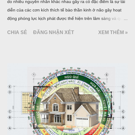
do nhiều nguyên nhân khác nhau gây ra có đặc điểm là sự tái
diễn của các cơn kích thích tế bào thần kinh ở não gây hoạt
động phóng lực kịch phát được thể hiện trên lâm sàng và qua
một số xét nghiệm cận lâm sàng đặc hiệu. Khoảng 1% dân số
CHIA SẺ
ĐĂNG NHẬN XÉT
XEM THÊM »
thế giới mắc động kinh. Hàng năm ước có 20 - 25 trường hợp
mới phát hiện trên 100 000 người và số người bệnh có ít nhất
một cơn động kinh trong cuộc đời là 5%. Tài liệu của Tổ chức
Y tế thế giới (WHO) và Liên hội quốc tế chống động kinh
(ILAE) cho biết hiện ước tính có 50 triệu người bệnh động kinh
trên thế giới trong đó 80% thuộc các nước đang phát triển. Ở
các nước phát triển tỷ lệ mới phát hiện hàng năm là 24 - 53 đối
với 100 000 người, còn ở các nước đang phát triển là 49,3 -
190 đối với 100 000 người.